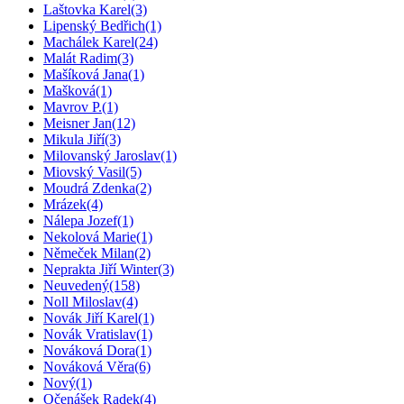
Laštovka Karel
(3)
Lipenský Bedřich
(1)
Machálek Karel
(24)
Malát Radim
(3)
Mašíková Jana
(1)
Mašková
(1)
Mavrov P.
(1)
Meisner Jan
(12)
Mikula Jiří
(3)
Milovanský Jaroslav
(1)
Miovský Vasil
(5)
Moudrá Zdenka
(2)
Mrázek
(4)
Nálepa Jozef
(1)
Nekolová Marie
(1)
Němeček Milan
(2)
Neprakta Jiří Winter
(3)
Neuvedený
(158)
Noll Miloslav
(4)
Novák Jiří Karel
(1)
Novák Vratislav
(1)
Nováková Dora
(1)
Nováková Věra
(6)
Nový
(1)
Očenášek Radek
(4)