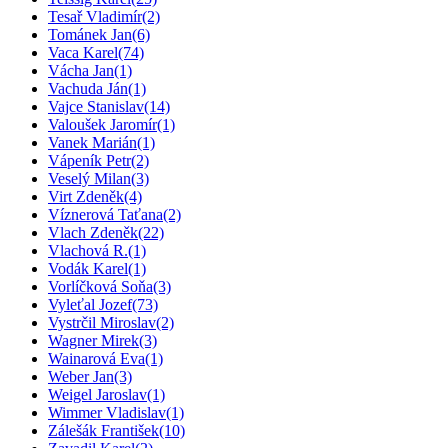
Tesař Vladimír
(2)
Tománek Jan
(6)
Vaca Karel
(74)
Vácha Jan
(1)
Vachuda Ján
(1)
Vajce Stanislav
(14)
Valoušek Jaromír
(1)
Vanek Marián
(1)
Vápeník Petr
(2)
Veselý Milan
(3)
Virt Zdeněk
(4)
Víznerová Taťana
(2)
Vlach Zdeněk
(22)
Vlachová R.
(1)
Vodák Karel
(1)
Vorlíčková Soňa
(3)
Vyleťal Jozef
(73)
Vystrčil Miroslav
(2)
Wagner Mirek
(3)
Wainarová Eva
(1)
Weber Jan
(3)
Weigel Jaroslav
(1)
Wimmer Vladislav
(1)
Zálešák František
(10)