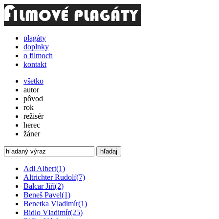
plagáty
doplnky
o filmoch
kontakt
všetko
autor
pôvod
rok
režisér
herec
žáner
hľadaj
Adl Albert
(1)
Altrichter Rudolf
(7)
Balcar Jiří
(2)
Beneš Pavel
(1)
Benetka Vladimír
(1)
Bidlo Vladimír
(25)