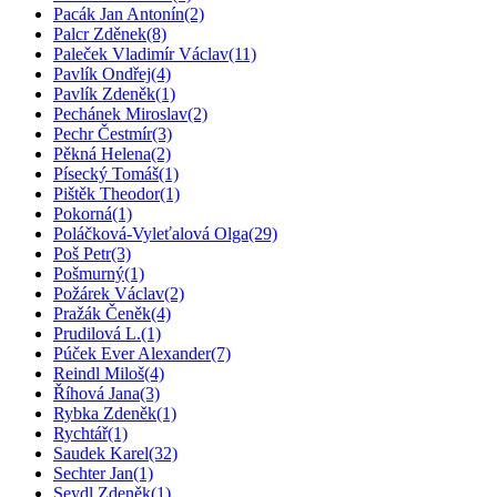
Pacák Jan Antonín
(2)
Palcr Zděnek
(8)
Paleček Vladimír Václav
(11)
Pavlík Ondřej
(4)
Pavlík Zdeněk
(1)
Pechánek Miroslav
(2)
Pechr Čestmír
(3)
Pěkná Helena
(2)
Písecký Tomáš
(1)
Pištěk Theodor
(1)
Pokorná
(1)
Poláčková-Vyleťalová Olga
(29)
Poš Petr
(3)
Pošmurný
(1)
Požárek Václav
(2)
Pražák Čeněk
(4)
Prudilová L.
(1)
Púček Ever Alexander
(7)
Reindl Miloš
(4)
Říhová Jana
(3)
Rybka Zdeněk
(1)
Rychtář
(1)
Saudek Karel
(32)
Sechter Jan
(1)
Seydl Zdeněk
(1)