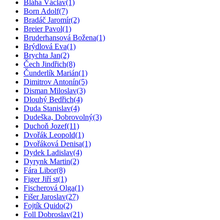
Bláha Václav
(1)
Born Adolf
(7)
Bradáč Jaromír
(2)
Breier Pavol
(1)
Bruderhansová Božena
(1)
Brýdlová Eva
(1)
Brychta Jan
(2)
Čech Jindřich
(8)
Čunderlík Marián
(1)
Dimitrov Antonín
(5)
Disman Miloslav
(3)
Dlouhý Bedřich
(4)
Duda Stanislav
(4)
Dudeška, Dobrovolný
(3)
Duchoň Jozef
(11)
Dvořák Leopold
(1)
Dvořáková Denisa
(1)
Dydek Ladislav
(4)
Dyrynk Martin
(2)
Fára Libor
(8)
Figer Jiří st
(1)
Fischerová Olga
(1)
Fišer Jaroslav
(27)
Fojtík Quido
(2)
Foll Dobroslav
(21)