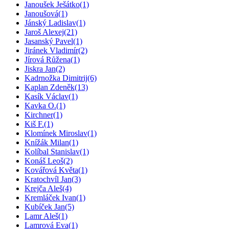
Janoušek Ješátko
(1)
Janoušová
(1)
Jánský Ladislav
(1)
Jaroš Alexej
(21)
Jasanský Pavel
(1)
Jiránek Vladimír
(2)
Jírová Růžena
(1)
Jiskra Jan
(2)
Kadrnožka Dimitrij
(6)
Kaplan Zdeněk
(13)
Kasík Václav
(1)
Kavka O.
(1)
Kirchner
(1)
Kiš F.
(1)
Klomínek Miroslav
(1)
Knížák Milan
(1)
Kolíbal Stanislav
(1)
Konáš Leoš
(2)
Kovářová Květa
(1)
Kratochvíl Jan
(3)
Krejča Aleš
(4)
Kremláček Ivan
(1)
Kubíček Jan
(5)
Lamr Aleš
(1)
Lamrová Eva
(1)