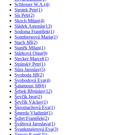
Schlosser W.A.
(4)
Sirotek Petr
(1)
Sís Petr
(2)
Skoch Milan
(4)
Sládek Antonín
(13)
Sodoma František
(1)
Sonnbergová Marta
(1)
Stach Jiří
(2)
Staněk Milan
(1)
Stárková Olga
(9)
Stecker Marcel
(1)
Stránský Petr
(1)
Sůra Jaroslav
(5)
Svoboda Jiří
(2)
Svobodová Eva
(4)
Šalamoun Jiří
(6)
Šebek Břetislav
(12)
Ševčík Igor
(2)
Ševčík Václav
(1)
Škromachová Eva
(1)
Šmerda Vladimír
(1)
Šubrt František
(2)
Švábová Jaroslava
(1)
Švankmajerová Eva
(3)
Teissig Karel
(25)