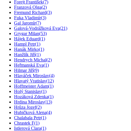
Forejt František
(7)
Franzová Olga
(2)
Fremund Richard
(3)
Fuka Vladimír
(3)
Gal Jaromír
(7)
Galová-Vodrážková Eva
(21)
Grygar Milan
(53)
Hájek Eduard
(1)
Hampl Petr
(1)
Hanák Mirko
(1)
Hanžlík Jiří
(1)
Hendrych Michal
(2)
Heřmanská Eva
(1)
Hilmar Jiří
(9)
Hlaváček Miroslav
(4)
Hlavatý Vratislav
(12)
Hoffmeister Adam
(1)
Holý Stanislav
(1)
Hozáková Zdenka
(1)
Hrdina Miroslav
(13)
Hrůza Jozef
(2)
Hubičková Alena
(4)
Chalabala Petr
(1)
Chrastek F
(1)
Istlerová Clara
(1)