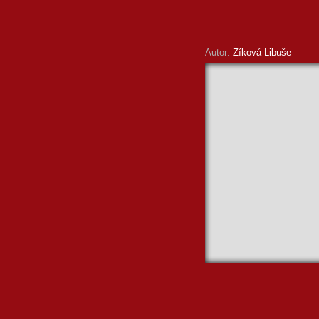
Autor:
Zíková Libuše