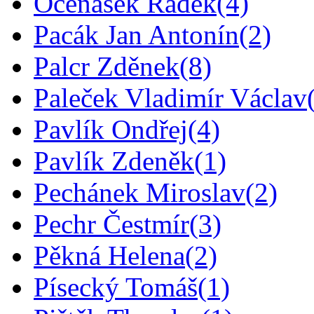
Očenášek Radek
(4)
Pacák Jan Antonín
(2)
Palcr Zděnek
(8)
Paleček Vladimír Václav
Pavlík Ondřej
(4)
Pavlík Zdeněk
(1)
Pechánek Miroslav
(2)
Pechr Čestmír
(3)
Pěkná Helena
(2)
Písecký Tomáš
(1)