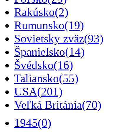
Rakúsko
(2)
Rumunsko
(19)
Sovietsky zväz
(93)
Španielsko
(14)
Švédsko
(16)
Taliansko
(55)
USA
(201)
Veľká Británia
(70)
1945
(0)