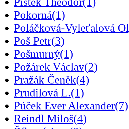
Pištěk Theodor
(1)
Pokorná
(1)
Poláčková-Vyleťalová O
Poš Petr
(3)
Pošmurný
(1)
Požárek Václav
(2)
Pražák Čeněk
(4)
Prudilová L.
(1)
Púček Ever Alexander
(7)
Reindl Miloš
(4)