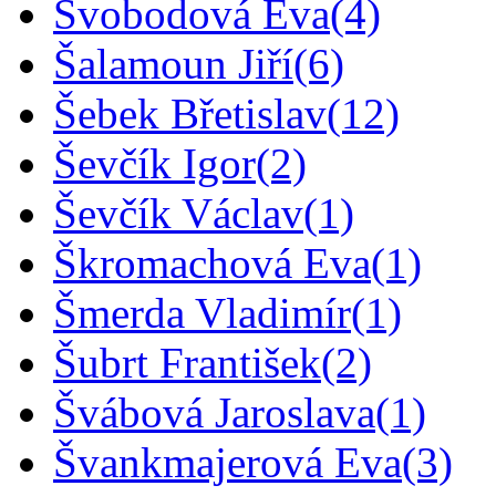
Svobodová Eva
(4)
Šalamoun Jiří
(6)
Šebek Břetislav
(12)
Ševčík Igor
(2)
Ševčík Václav
(1)
Škromachová Eva
(1)
Šmerda Vladimír
(1)
Šubrt František
(2)
Švábová Jaroslava
(1)
Švankmajerová Eva
(3)