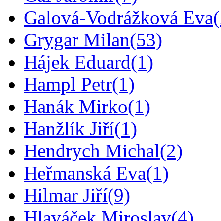
Galová-Vodrážková Eva
Grygar Milan
(53)
Hájek Eduard
(1)
Hampl Petr
(1)
Hanák Mirko
(1)
Hanžlík Jiří
(1)
Hendrych Michal
(2)
Heřmanská Eva
(1)
Hilmar Jiří
(9)
Hlaváček Miroslav
(4)