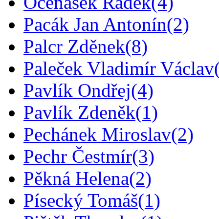
Očenášek Radek
(4)
Pacák Jan Antonín
(2)
Palcr Zděnek
(8)
Paleček Vladimír Václav
Pavlík Ondřej
(4)
Pavlík Zdeněk
(1)
Pechánek Miroslav
(2)
Pechr Čestmír
(3)
Pěkná Helena
(2)
Písecký Tomáš
(1)