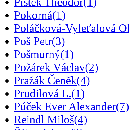
Pištěk Theodor
(1)
Pokorná
(1)
Poláčková-Vyleťalová O
Poš Petr
(3)
Pošmurný
(1)
Požárek Václav
(2)
Pražák Čeněk
(4)
Prudilová L.
(1)
Púček Ever Alexander
(7)
Reindl Miloš
(4)