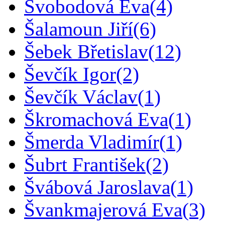
Svobodová Eva
(4)
Šalamoun Jiří
(6)
Šebek Břetislav
(12)
Ševčík Igor
(2)
Ševčík Václav
(1)
Škromachová Eva
(1)
Šmerda Vladimír
(1)
Šubrt František
(2)
Švábová Jaroslava
(1)
Švankmajerová Eva
(3)