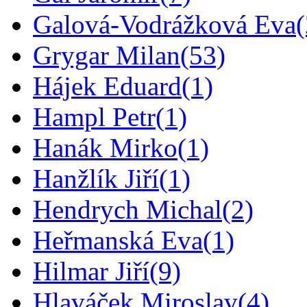
Galová-Vodrážková Eva
Grygar Milan
(53)
Hájek Eduard
(1)
Hampl Petr
(1)
Hanák Mirko
(1)
Hanžlík Jiří
(1)
Hendrych Michal
(2)
Heřmanská Eva
(1)
Hilmar Jiří
(9)
Hlaváček Miroslav
(4)