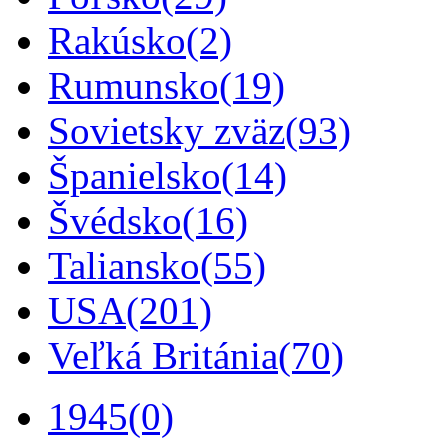
Rakúsko
(2)
Rumunsko
(19)
Sovietsky zväz
(93)
Španielsko
(14)
Švédsko
(16)
Taliansko
(55)
USA
(201)
Veľká Británia
(70)
1945
(0)