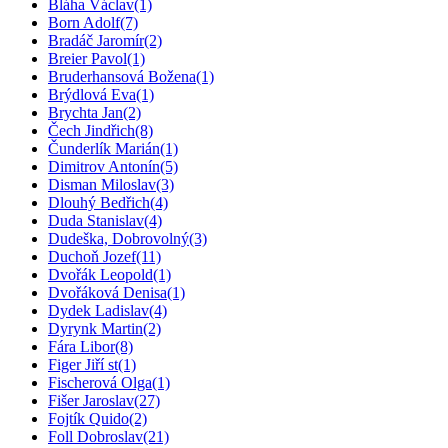
Bláha Václav
(1)
Born Adolf
(7)
Bradáč Jaromír
(2)
Breier Pavol
(1)
Bruderhansová Božena
(1)
Brýdlová Eva
(1)
Brychta Jan
(2)
Čech Jindřich
(8)
Čunderlík Marián
(1)
Dimitrov Antonín
(5)
Disman Miloslav
(3)
Dlouhý Bedřich
(4)
Duda Stanislav
(4)
Dudeška, Dobrovolný
(3)
Duchoň Jozef
(11)
Dvořák Leopold
(1)
Dvořáková Denisa
(1)
Dydek Ladislav
(4)
Dyrynk Martin
(2)
Fára Libor
(8)
Figer Jiří st
(1)
Fischerová Olga
(1)
Fišer Jaroslav
(27)
Fojtík Quido
(2)
Foll Dobroslav
(21)