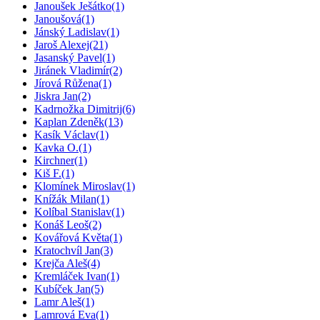
Janoušek Ješátko
(1)
Janoušová
(1)
Jánský Ladislav
(1)
Jaroš Alexej
(21)
Jasanský Pavel
(1)
Jiránek Vladimír
(2)
Jírová Růžena
(1)
Jiskra Jan
(2)
Kadrnožka Dimitrij
(6)
Kaplan Zdeněk
(13)
Kasík Václav
(1)
Kavka O.
(1)
Kirchner
(1)
Kiš F.
(1)
Klomínek Miroslav
(1)
Knížák Milan
(1)
Kolíbal Stanislav
(1)
Konáš Leoš
(2)
Kovářová Květa
(1)
Kratochvíl Jan
(3)
Krejča Aleš
(4)
Kremláček Ivan
(1)
Kubíček Jan
(5)
Lamr Aleš
(1)
Lamrová Eva
(1)