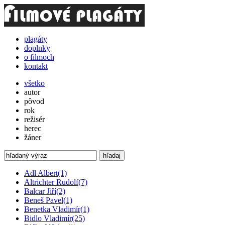
plagáty
doplnky
o filmoch
kontakt
všetko
autor
pôvod
rok
režisér
herec
žáner
hľadaj
Adl Albert
(1)
Altrichter Rudolf
(7)
Balcar Jiří
(2)
Beneš Pavel
(1)
Benetka Vladimír
(1)
Bidlo Vladimír
(25)