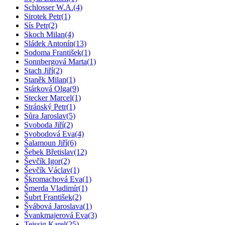
Schlosser W.A.
(4)
Sirotek Petr
(1)
Sís Petr
(2)
Skoch Milan
(4)
Sládek Antonín
(13)
Sodoma František
(1)
Sonnbergová Marta
(1)
Stach Jiří
(2)
Staněk Milan
(1)
Stárková Olga
(9)
Stecker Marcel
(1)
Stránský Petr
(1)
Sůra Jaroslav
(5)
Svoboda Jiří
(2)
Svobodová Eva
(4)
Šalamoun Jiří
(6)
Šebek Břetislav
(12)
Ševčík Igor
(2)
Ševčík Václav
(1)
Škromachová Eva
(1)
Šmerda Vladimír
(1)
Šubrt František
(2)
Švábová Jaroslava
(1)
Švankmajerová Eva
(3)
Teissig Karel
(25)