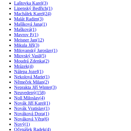
Laštovka Karel
(3)
Lipenský Bedřich
(1)
Machálek Karel
(24)
Malát Radim
(3)
Mašíková Jana
(1)
Mašková
(1)
Mavrov P.
(1)
Meisner Jan
(12)
Mikula Jiří
(3)
Milovanský Jaroslav
(1)
Miovský Vasil
(5)
Moudrá Zdenka
(2)
Mrázek
(4)
Nálepa Jozef
(1)
Nekolová Marie
(1)
Němeček Milan
(2)
Neprakta Jiří Winter
(3)
Neuvedený
(158)
Noll Miloslav
(4)
Novák Jiří Karel
(1)
Novák Vratislav
(1)
Nováková Dora
(1)
Nováková Věra
(6)
Nový
(1)
Očenášek Radek
(4)