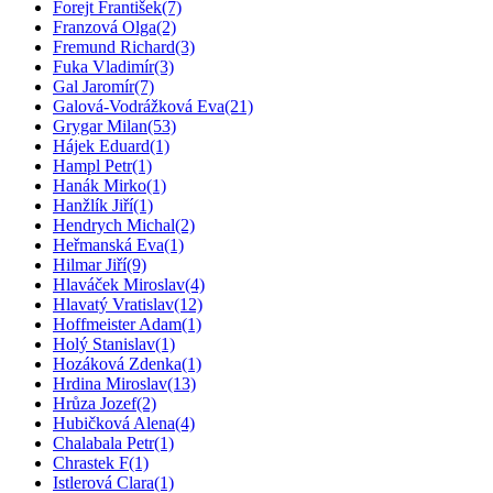
Forejt František
(7)
Franzová Olga
(2)
Fremund Richard
(3)
Fuka Vladimír
(3)
Gal Jaromír
(7)
Galová-Vodrážková Eva
(21)
Grygar Milan
(53)
Hájek Eduard
(1)
Hampl Petr
(1)
Hanák Mirko
(1)
Hanžlík Jiří
(1)
Hendrych Michal
(2)
Heřmanská Eva
(1)
Hilmar Jiří
(9)
Hlaváček Miroslav
(4)
Hlavatý Vratislav
(12)
Hoffmeister Adam
(1)
Holý Stanislav
(1)
Hozáková Zdenka
(1)
Hrdina Miroslav
(13)
Hrůza Jozef
(2)
Hubičková Alena
(4)
Chalabala Petr
(1)
Chrastek F
(1)
Istlerová Clara
(1)