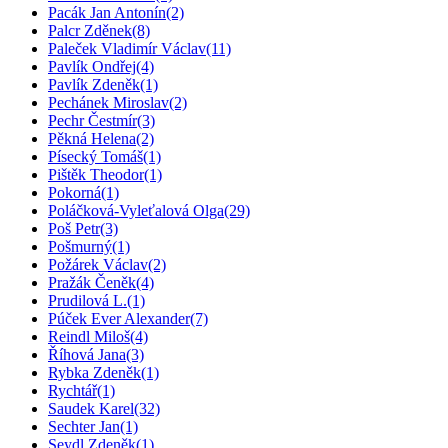
Pacák Jan Antonín
(2)
Palcr Zděnek
(8)
Paleček Vladimír Václav
(11)
Pavlík Ondřej
(4)
Pavlík Zdeněk
(1)
Pechánek Miroslav
(2)
Pechr Čestmír
(3)
Pěkná Helena
(2)
Písecký Tomáš
(1)
Pištěk Theodor
(1)
Pokorná
(1)
Poláčková-Vyleťalová Olga
(29)
Poš Petr
(3)
Pošmurný
(1)
Požárek Václav
(2)
Pražák Čeněk
(4)
Prudilová L.
(1)
Púček Ever Alexander
(7)
Reindl Miloš
(4)
Říhová Jana
(3)
Rybka Zdeněk
(1)
Rychtář
(1)
Saudek Karel
(32)
Sechter Jan
(1)
Seydl Zdeněk
(1)