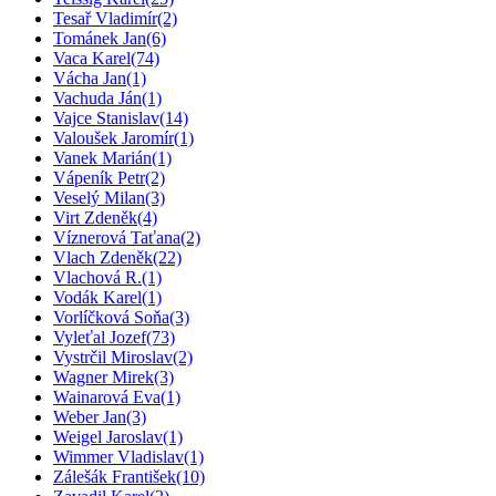
Tesař Vladimír
(2)
Tománek Jan
(6)
Vaca Karel
(74)
Vácha Jan
(1)
Vachuda Ján
(1)
Vajce Stanislav
(14)
Valoušek Jaromír
(1)
Vanek Marián
(1)
Vápeník Petr
(2)
Veselý Milan
(3)
Virt Zdeněk
(4)
Víznerová Taťana
(2)
Vlach Zdeněk
(22)
Vlachová R.
(1)
Vodák Karel
(1)
Vorlíčková Soňa
(3)
Vyleťal Jozef
(73)
Vystrčil Miroslav
(2)
Wagner Mirek
(3)
Wainarová Eva
(1)
Weber Jan
(3)
Weigel Jaroslav
(1)
Wimmer Vladislav
(1)
Zálešák František
(10)