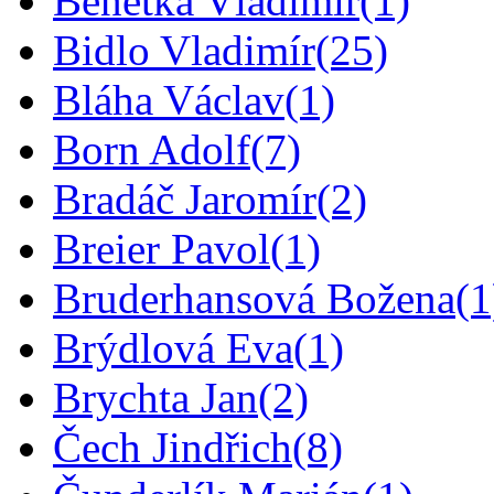
Benetka Vladimír
(1)
Bidlo Vladimír
(25)
Bláha Václav
(1)
Born Adolf
(7)
Bradáč Jaromír
(2)
Breier Pavol
(1)
Bruderhansová Božena
(1
Brýdlová Eva
(1)
Brychta Jan
(2)
Čech Jindřich
(8)