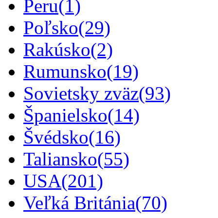
Peru
(1)
Poľsko
(29)
Rakúsko
(2)
Rumunsko
(19)
Sovietsky zväz
(93)
Španielsko
(14)
Švédsko
(16)
Taliansko
(55)
USA
(201)
Veľká Británia
(70)