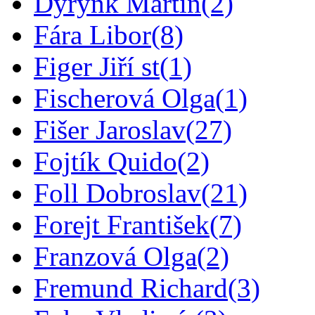
Dyrynk Martin
(2)
Fára Libor
(8)
Figer Jiří st
(1)
Fischerová Olga
(1)
Fišer Jaroslav
(27)
Fojtík Quido
(2)
Foll Dobroslav
(21)
Forejt František
(7)
Franzová Olga
(2)
Fremund Richard
(3)