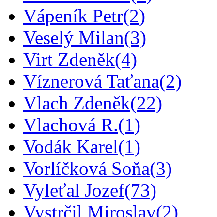
Vápeník Petr
(2)
Veselý Milan
(3)
Virt Zdeněk
(4)
Víznerová Taťana
(2)
Vlach Zdeněk
(22)
Vlachová R.
(1)
Vodák Karel
(1)
Vorlíčková Soňa
(3)
Vyleťal Jozef
(73)
Vystrčil Miroslav
(2)