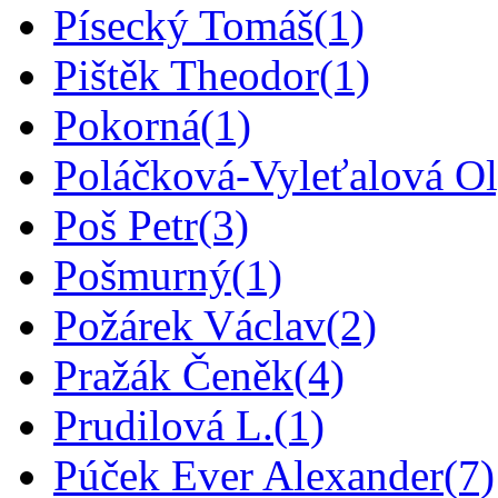
Písecký Tomáš
(1)
Pištěk Theodor
(1)
Pokorná
(1)
Poláčková-Vyleťalová O
Poš Petr
(3)
Pošmurný
(1)
Požárek Václav
(2)
Pražák Čeněk
(4)
Prudilová L.
(1)
Púček Ever Alexander
(7)