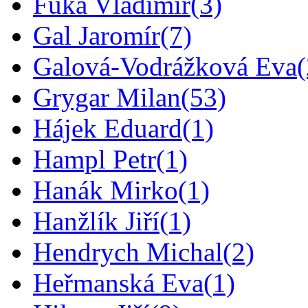
Fuka Vladimír
(3)
Gal Jaromír
(7)
Galová-Vodrážková Eva
Grygar Milan
(53)
Hájek Eduard
(1)
Hampl Petr
(1)
Hanák Mirko
(1)
Hanžlík Jiří
(1)
Hendrych Michal
(2)
Heřmanská Eva
(1)