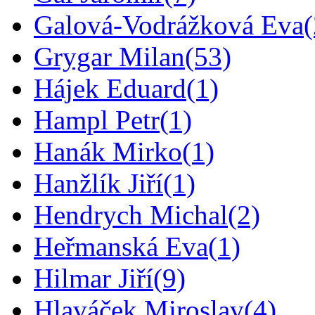
Galová-Vodrážková Eva
Grygar Milan
(53)
Hájek Eduard
(1)
Hampl Petr
(1)
Hanák Mirko
(1)
Hanžlík Jiří
(1)
Hendrych Michal
(2)
Heřmanská Eva
(1)
Hilmar Jiří
(9)
Hlaváček Miroslav
(4)