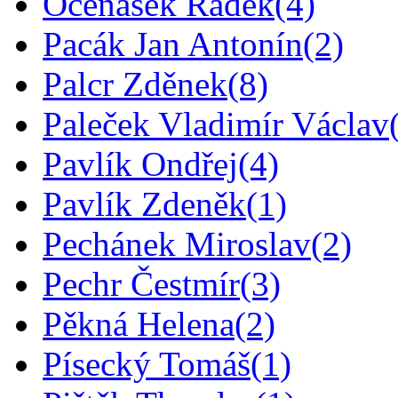
Očenášek Radek
(4)
Pacák Jan Antonín
(2)
Palcr Zděnek
(8)
Paleček Vladimír Václav
Pavlík Ondřej
(4)
Pavlík Zdeněk
(1)
Pechánek Miroslav
(2)
Pechr Čestmír
(3)
Pěkná Helena
(2)
Písecký Tomáš
(1)