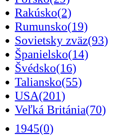
Rakúsko
(2)
Rumunsko
(19)
Sovietsky zväz
(93)
Španielsko
(14)
Švédsko
(16)
Taliansko
(55)
USA
(201)
Veľká Británia
(70)
1945
(0)