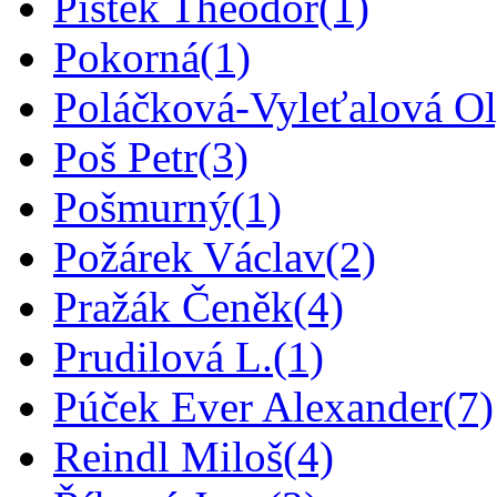
Pištěk Theodor
(1)
Pokorná
(1)
Poláčková-Vyleťalová O
Poš Petr
(3)
Pošmurný
(1)
Požárek Václav
(2)
Pražák Čeněk
(4)
Prudilová L.
(1)
Púček Ever Alexander
(7)
Reindl Miloš
(4)