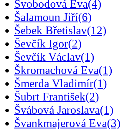
Svobodová Eva
(4)
Šalamoun Jiří
(6)
Šebek Břetislav
(12)
Ševčík Igor
(2)
Ševčík Václav
(1)
Škromachová Eva
(1)
Šmerda Vladimír
(1)
Šubrt František
(2)
Švábová Jaroslava
(1)
Švankmajerová Eva
(3)