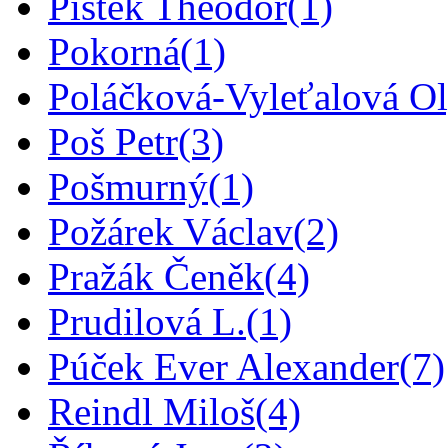
Pištěk Theodor
(1)
Pokorná
(1)
Poláčková-Vyleťalová O
Poš Petr
(3)
Pošmurný
(1)
Požárek Václav
(2)
Pražák Čeněk
(4)
Prudilová L.
(1)
Púček Ever Alexander
(7)
Reindl Miloš
(4)