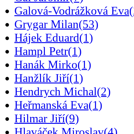
Galová-Vodrážková Eva
Grygar Milan
(53)
Hájek Eduard
(1)
Hampl Petr
(1)
Hanák Mirko
(1)
Hanžlík Jiří
(1)
Hendrych Michal
(2)
Heřmanská Eva
(1)
Hilmar Jiří
(9)
Hlaváček Miroslav
(4)