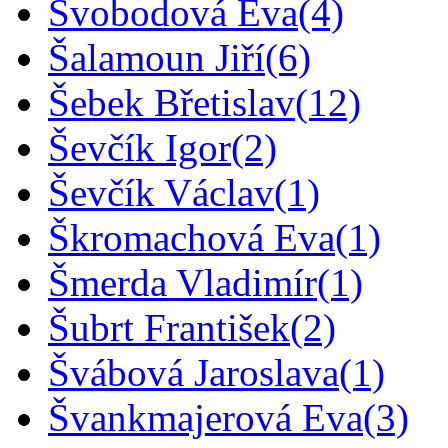
Svobodová Eva
(4)
Šalamoun Jiří
(6)
Šebek Břetislav
(12)
Ševčík Igor
(2)
Ševčík Václav
(1)
Škromachová Eva
(1)
Šmerda Vladimír
(1)
Šubrt František
(2)
Švábová Jaroslava
(1)
Švankmajerová Eva
(3)