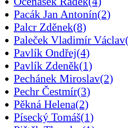
Očenášek Radek
(4)
Pacák Jan Antonín
(2)
Palcr Zděnek
(8)
Paleček Vladimír Václav
Pavlík Ondřej
(4)
Pavlík Zdeněk
(1)
Pechánek Miroslav
(2)
Pechr Čestmír
(3)
Pěkná Helena
(2)
Písecký Tomáš
(1)