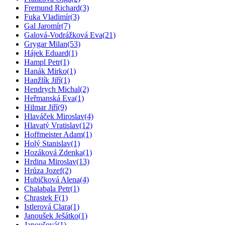
Fremund Richard
(3)
Fuka Vladimír
(3)
Gal Jaromír
(7)
Galová-Vodrážková Eva
(21)
Grygar Milan
(53)
Hájek Eduard
(1)
Hampl Petr
(1)
Hanák Mirko
(1)
Hanžlík Jiří
(1)
Hendrych Michal
(2)
Heřmanská Eva
(1)
Hilmar Jiří
(9)
Hlaváček Miroslav
(4)
Hlavatý Vratislav
(12)
Hoffmeister Adam
(1)
Holý Stanislav
(1)
Hozáková Zdenka
(1)
Hrdina Miroslav
(13)
Hrůza Jozef
(2)
Hubičková Alena
(4)
Chalabala Petr
(1)
Chrastek F
(1)
Istlerová Clara
(1)
Janoušek Ješátko
(1)
Janoušová
(1)