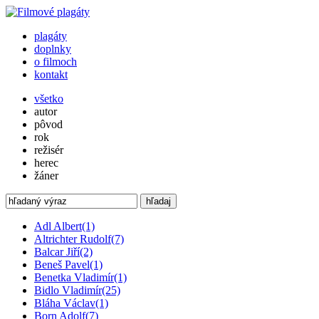
plagáty
doplnky
o filmoch
kontakt
všetko
autor
pôvod
rok
režisér
herec
žáner
hľadaj
Adl Albert
(1)
Altrichter Rudolf
(7)
Balcar Jiří
(2)
Beneš Pavel
(1)
Benetka Vladimír
(1)
Bidlo Vladimír
(25)
Bláha Václav
(1)
Born Adolf
(7)