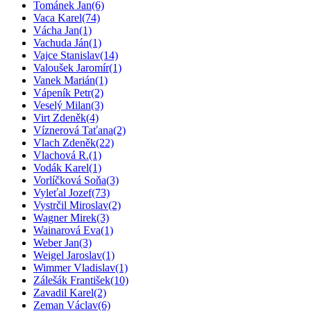
Tománek Jan
(6)
Vaca Karel
(74)
Vácha Jan
(1)
Vachuda Ján
(1)
Vajce Stanislav
(14)
Valoušek Jaromír
(1)
Vanek Marián
(1)
Vápeník Petr
(2)
Veselý Milan
(3)
Virt Zdeněk
(4)
Víznerová Taťana
(2)
Vlach Zdeněk
(22)
Vlachová R.
(1)
Vodák Karel
(1)
Vorlíčková Soňa
(3)
Vyleťal Jozef
(73)
Vystrčil Miroslav
(2)
Wagner Mirek
(3)
Wainarová Eva
(1)
Weber Jan
(3)
Weigel Jaroslav
(1)
Wimmer Vladislav
(1)
Zálešák František
(10)
Zavadil Karel
(2)
Zeman Václav
(6)