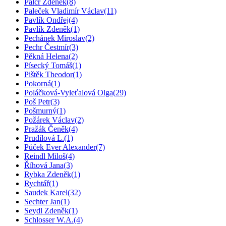
Palcr Zděnek
(8)
Paleček Vladimír Václav
(11)
Pavlík Ondřej
(4)
Pavlík Zdeněk
(1)
Pechánek Miroslav
(2)
Pechr Čestmír
(3)
Pěkná Helena
(2)
Písecký Tomáš
(1)
Pištěk Theodor
(1)
Pokorná
(1)
Poláčková-Vyleťalová Olga
(29)
Poš Petr
(3)
Pošmurný
(1)
Požárek Václav
(2)
Pražák Čeněk
(4)
Prudilová L.
(1)
Púček Ever Alexander
(7)
Reindl Miloš
(4)
Říhová Jana
(3)
Rybka Zdeněk
(1)
Rychtář
(1)
Saudek Karel
(32)
Sechter Jan
(1)
Seydl Zdeněk
(1)
Schlosser W.A.
(4)