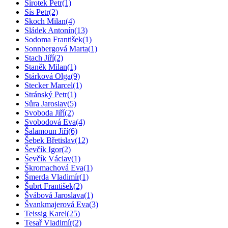
Sirotek Petr
(1)
Sís Petr
(2)
Skoch Milan
(4)
Sládek Antonín
(13)
Sodoma František
(1)
Sonnbergová Marta
(1)
Stach Jiří
(2)
Staněk Milan
(1)
Stárková Olga
(9)
Stecker Marcel
(1)
Stránský Petr
(1)
Sůra Jaroslav
(5)
Svoboda Jiří
(2)
Svobodová Eva
(4)
Šalamoun Jiří
(6)
Šebek Břetislav
(12)
Ševčík Igor
(2)
Ševčík Václav
(1)
Škromachová Eva
(1)
Šmerda Vladimír
(1)
Šubrt František
(2)
Švábová Jaroslava
(1)
Švankmajerová Eva
(3)
Teissig Karel
(25)
Tesař Vladimír
(2)