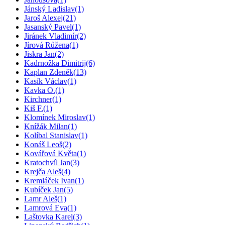
Jánský Ladislav
(1)
Jaroš Alexej
(21)
Jasanský Pavel
(1)
Jiránek Vladimír
(2)
Jírová Růžena
(1)
Jiskra Jan
(2)
Kadrnožka Dimitrij
(6)
Kaplan Zdeněk
(13)
Kasík Václav
(1)
Kavka O.
(1)
Kirchner
(1)
Kiš F.
(1)
Klomínek Miroslav
(1)
Knížák Milan
(1)
Kolíbal Stanislav
(1)
Konáš Leoš
(2)
Kovářová Květa
(1)
Kratochvíl Jan
(3)
Krejča Aleš
(4)
Kremláček Ivan
(1)
Kubíček Jan
(5)
Lamr Aleš
(1)
Lamrová Eva
(1)
Laštovka Karel
(3)