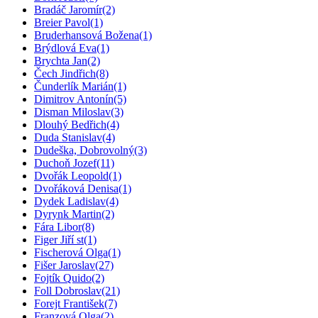
Bradáč Jaromír
(2)
Breier Pavol
(1)
Bruderhansová Božena
(1)
Brýdlová Eva
(1)
Brychta Jan
(2)
Čech Jindřich
(8)
Čunderlík Marián
(1)
Dimitrov Antonín
(5)
Disman Miloslav
(3)
Dlouhý Bedřich
(4)
Duda Stanislav
(4)
Dudeška, Dobrovolný
(3)
Duchoň Jozef
(11)
Dvořák Leopold
(1)
Dvořáková Denisa
(1)
Dydek Ladislav
(4)
Dyrynk Martin
(2)
Fára Libor
(8)
Figer Jiří st
(1)
Fischerová Olga
(1)
Fišer Jaroslav
(27)
Fojtík Quido
(2)
Foll Dobroslav
(21)
Forejt František
(7)
Franzová Olga
(2)