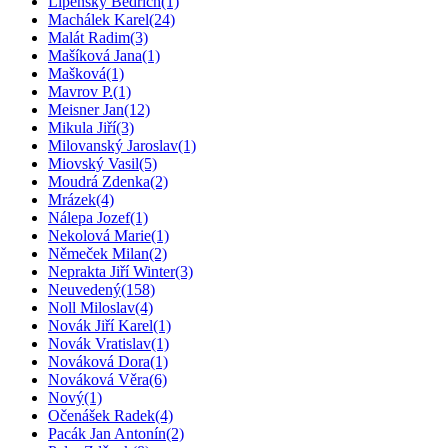
Lipenský Bedřich
(1)
Machálek Karel
(24)
Malát Radim
(3)
Mašíková Jana
(1)
Mašková
(1)
Mavrov P.
(1)
Meisner Jan
(12)
Mikula Jiří
(3)
Milovanský Jaroslav
(1)
Miovský Vasil
(5)
Moudrá Zdenka
(2)
Mrázek
(4)
Nálepa Jozef
(1)
Nekolová Marie
(1)
Němeček Milan
(2)
Neprakta Jiří Winter
(3)
Neuvedený
(158)
Noll Miloslav
(4)
Novák Jiří Karel
(1)
Novák Vratislav
(1)
Nováková Dora
(1)
Nováková Věra
(6)
Nový
(1)
Očenášek Radek
(4)
Pacák Jan Antonín
(2)