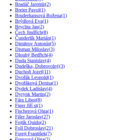
Bradáč Jaromír
(2)
Breier Pavol
(1)
Bruderhansová Božena
(1)
Brýdlová Eva
(1)
Brychta Jan
(2)
Čech Jindřich
(8)
Čunderlík Marián
(1)
Dimitrov Antonín
(5)
Disman Miloslav
(3)
Dlouhý Bedřich
(4)
Duda Stanislav
(4)
Dudeška, Dobrovolný
(3)
Duchoň Jozef
(11)
Dvořák Leopold
(1)
Dvořáková Denisa
(1)
Dydek Ladislav
(4)
Dyrynk Martin
(2)
Fára Libor
(8)
Figer Jiří st
(1)
Fischerová Olga
(1)
Fišer Jaroslav
(27)
Fojtík Quido
(2)
Foll Dobroslav
(21)
Forejt František
(7)
Franzová Olga
(2)