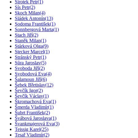
Sirotek Petr
(1)
Sís Petr
(2)
Skoch Milan
(4)
Sládek Antonín
(13)
Sodoma František
(1)
Sonnbergová Marta
(1)
Stach Jiří
(2)
Staněk Milan
(1)
Stárková Olga
(9)
Stecker Marcel
(1)
Stránský Petr
(1)
Sůra Jaroslav
(5)
Svoboda Jiří
(2)
Svobodová Eva
(4)
Šalamoun Jiří
(6)
Šebek Břetislav
(12)
Ševčík Igor
(2)
Ševčík Václav
(1)
Škromachová Eva
(1)
Šmerda Vladimír
(1)
Šubrt František
(2)
Švábová Jaroslava
(1)
Švankmajerová Eva
(3)
Teissig Karel
(25)
Tesař Vladimír
(2)