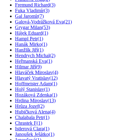
Fremund Richard
(3)
Fuka Vladimír
(3)
Gal Jaromír
(7)
Galová-Vodrážková Eva
(21)
Grygar Milan
(53)
Hájek Eduard
(1)
Hampl Petr
(1)
Hanák Mirko
(1)
Hanžlík Jiří
(1)
Hendrych Michal
(2)
Heřmanská Eva
(1)
Hilmar Jiří
(9)
Hlaváček Miroslav
(4)
Hlavatý Vratislav
(12)
Hoffmeister Adam
(1)
Holý Stanislav
(1)
Hozáková Zdenka
(1)
Hrdina Miroslav
(13)
Hrůza Jozef
(2)
Hubičková Alena
(4)
Chalabala Petr
(1)
Chrastek F
(1)
Istlerová Clara
(1)
Janoušek Ješátko
(1)
Janoušová
(1)