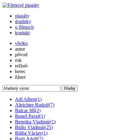
plagáty
doplnky
o filmoch
kontakt
všetko
autor
pôvod
rok
režisér
herec
žáner
hľadaj
Adl Albert
(1)
Altrichter Rudolf
(7)
Balcar Jiří
(2)
Beneš Pavel
(1)
Benetka Vladimír
(1)
Bidlo Vladimír
(25)
Bláha Václav
(1)
Born Adolf
(7)