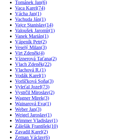
Tománek Jan
(6)
Vaca Karel
(74)
Vácha Jan
(1)
Vachuda Ján
(1)
Vajce Stanislav
(14)
Valoušek Jaromír
(1)
Vanek Marián
(1)
Vápeník Petr
(2)
Veselý Milan
(3)
Virt Zdeněk
(4)
Víznerová Taťana
(2)
Vlach Zdeněk
(22)
Vlachová R.
(1)
Vodák Karel
(1)
Vorlíčková Soňa
(3)
Vyleťal Jozef
(73)
Vystrčil Miroslav
(2)
Wagner Mirek
(3)
Wainarová Eva
(1)
Weber Jan
(3)
Weigel Jaroslav
(1)
Wimmer Vladislav
(1)
Zálešák František
(10)
Zavadil Karel
(2)
Zeman Václav
(6)