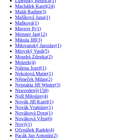
Lipenský Bedřich
(1)
Machálek Karel
(24)
Malát Radim
(3)
Mašíková Jana
(1)
Mašková
(1)
Mavrov P.
(1)
Meisner Jan
(12)
Mikula Jiří
(3)
Milovanský Jaroslav
(1)
Miovský Vasil
(5)
Moudrá Zdenka
(2)
Mrázek
(4)
Nálepa Jozef
(1)
Nekolová Marie
(1)
Němeček Milan
(2)
Neprakta Jiří Winter
(3)
Neuvedený
(158)
Noll Miloslav
(4)
Novák Jiří Karel
(1)
Novák Vratislav
(1)
Nováková Dora
(1)
Nováková Věra
(6)
Nový
(1)
Očenášek Radek
(4)
Pacák Jan Antonín
(2)