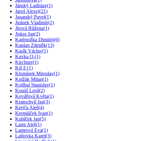
Jánský Ladislav
(1)
Jaroš Alexej
(21)
Jasanský Pavel
(1)
Jiránek Vladimír
(2)
Jírová Růžena
(1)
Jiskra Jan
(2)
Kadrnožka Dimitrij
(6)
Kaplan Zdeněk
(13)
Kasík Václav
(1)
Kavka O.
(1)
Kirchner
(1)
Kiš F.
(1)
Klomínek Miroslav
(1)
Knížák Milan
(1)
Kolíbal Stanislav
(1)
Konáš Leoš
(2)
Kovářová Květa
(1)
Kratochvíl Jan
(3)
Krejča Aleš
(4)
Kremláček Ivan
(1)
Kubíček Jan
(5)
Lamr Aleš
(1)
Lamrová Eva
(1)
Laštovka Karel
(3)