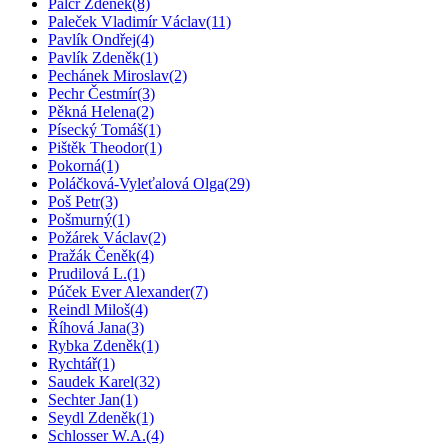
Palcr Zděnek
(8)
Paleček Vladimír Václav
(11)
Pavlík Ondřej
(4)
Pavlík Zdeněk
(1)
Pechánek Miroslav
(2)
Pechr Čestmír
(3)
Pěkná Helena
(2)
Písecký Tomáš
(1)
Pištěk Theodor
(1)
Pokorná
(1)
Poláčková-Vyleťalová Olga
(29)
Poš Petr
(3)
Pošmurný
(1)
Požárek Václav
(2)
Pražák Čeněk
(4)
Prudilová L.
(1)
Púček Ever Alexander
(7)
Reindl Miloš
(4)
Říhová Jana
(3)
Rybka Zdeněk
(1)
Rychtář
(1)
Saudek Karel
(32)
Sechter Jan
(1)
Seydl Zdeněk
(1)
Schlosser W.A.
(4)