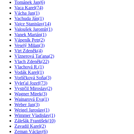
Tománek Jan
(6)
Vaca Karel
(74)
Vácha Jan
(1)
Vachuda Ján
(1)
Vajce Stanislav
(14)
Valoušek Jaromír
(1)
Vanek Marián
(1)
Vápeník Petr
(2)
Veselý Milan
(3)
Virt Zdeněk
(4)
Víznerová Taťana
(2)
Vlach Zdeněk
(22)
Vlachová R.
(1)
Vodák Karel
(1)
Vorlíčková Soňa
(3)
Vyleťal Jozef
(73)
Vystrčil Miroslav
(2)
Wagner Mirek
(3)
Wainarová Eva
(1)
Weber Jan
(3)
Weigel Jaroslav
(1)
Wimmer Vladislav
(1)
Zálešák František
(10)
Zavadil Karel
(2)
Zeman Václav
(6)