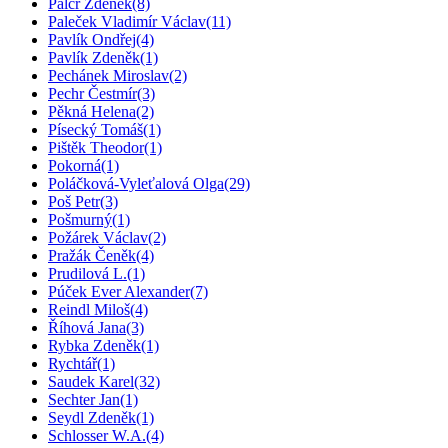
Palcr Zděnek
(8)
Paleček Vladimír Václav
(11)
Pavlík Ondřej
(4)
Pavlík Zdeněk
(1)
Pechánek Miroslav
(2)
Pechr Čestmír
(3)
Pěkná Helena
(2)
Písecký Tomáš
(1)
Pištěk Theodor
(1)
Pokorná
(1)
Poláčková-Vyleťalová Olga
(29)
Poš Petr
(3)
Pošmurný
(1)
Požárek Václav
(2)
Pražák Čeněk
(4)
Prudilová L.
(1)
Púček Ever Alexander
(7)
Reindl Miloš
(4)
Říhová Jana
(3)
Rybka Zdeněk
(1)
Rychtář
(1)
Saudek Karel
(32)
Sechter Jan
(1)
Seydl Zdeněk
(1)
Schlosser W.A.
(4)