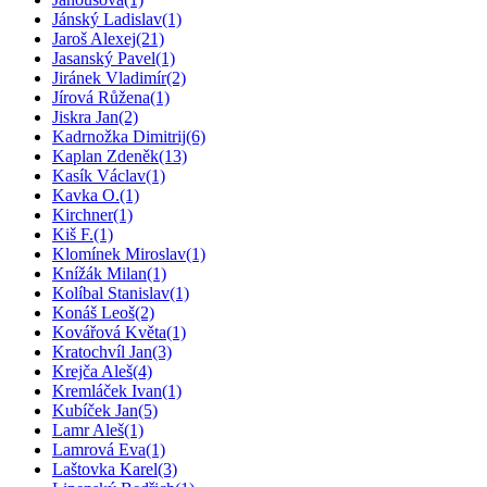
Jánský Ladislav
(1)
Jaroš Alexej
(21)
Jasanský Pavel
(1)
Jiránek Vladimír
(2)
Jírová Růžena
(1)
Jiskra Jan
(2)
Kadrnožka Dimitrij
(6)
Kaplan Zdeněk
(13)
Kasík Václav
(1)
Kavka O.
(1)
Kirchner
(1)
Kiš F.
(1)
Klomínek Miroslav
(1)
Knížák Milan
(1)
Kolíbal Stanislav
(1)
Konáš Leoš
(2)
Kovářová Květa
(1)
Kratochvíl Jan
(3)
Krejča Aleš
(4)
Kremláček Ivan
(1)
Kubíček Jan
(5)
Lamr Aleš
(1)
Lamrová Eva
(1)
Laštovka Karel
(3)