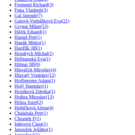
Fremund Richard
(3)
Fuka Vladimír
(3)
Gal Jaromír
(7)
Galová-Vodrážková Eva
(21)
Grygar Milan
(53)
Hájek Eduard
(1)
Hampl Petr
(1)
Hanák Mirko
(1)
Hanžlík Jiří
(1)
Hendrych Michal
(2)
Heřmanská Eva
(1)
Hilmar Jiří
(9)
Hlaváček Miroslav
(4)
Hlavatý Vratislav
(12)
Hoffmeister Adam
(1)
Holý Stanislav
(1)
Hozáková Zdenka
(1)
Hrdina Miroslav
(13)
Hrůza Jozef
(2)
Hubičková Alena
(4)
Chalabala Petr
(1)
Chrastek F
(1)
Istlerová Clara
(1)
Janoušek Ješátko
(1)
Janoušová
(1)