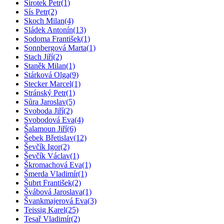
Sirotek Petr
(1)
Sís Petr
(2)
Skoch Milan
(4)
Sládek Antonín
(13)
Sodoma František
(1)
Sonnbergová Marta
(1)
Stach Jiří
(2)
Staněk Milan
(1)
Stárková Olga
(9)
Stecker Marcel
(1)
Stránský Petr
(1)
Sůra Jaroslav
(5)
Svoboda Jiří
(2)
Svobodová Eva
(4)
Šalamoun Jiří
(6)
Šebek Břetislav
(12)
Ševčík Igor
(2)
Ševčík Václav
(1)
Škromachová Eva
(1)
Šmerda Vladimír
(1)
Šubrt František
(2)
Švábová Jaroslava
(1)
Švankmajerová Eva
(3)
Teissig Karel
(25)
Tesař Vladimír
(2)