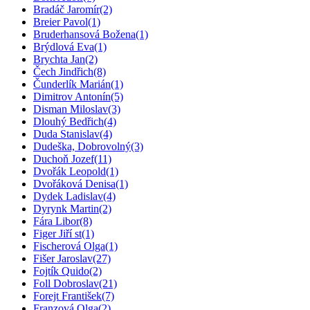
Bradáč Jaromír
(2)
Breier Pavol
(1)
Bruderhansová Božena
(1)
Brýdlová Eva
(1)
Brychta Jan
(2)
Čech Jindřich
(8)
Čunderlík Marián
(1)
Dimitrov Antonín
(5)
Disman Miloslav
(3)
Dlouhý Bedřich
(4)
Duda Stanislav
(4)
Dudeška, Dobrovolný
(3)
Duchoň Jozef
(11)
Dvořák Leopold
(1)
Dvořáková Denisa
(1)
Dydek Ladislav
(4)
Dyrynk Martin
(2)
Fára Libor
(8)
Figer Jiří st
(1)
Fischerová Olga
(1)
Fišer Jaroslav
(27)
Fojtík Quido
(2)
Foll Dobroslav
(21)
Forejt František
(7)
Franzová Olga
(2)