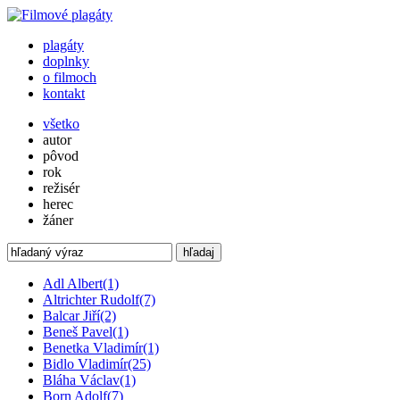
plagáty
doplnky
o filmoch
kontakt
všetko
autor
pôvod
rok
režisér
herec
žáner
hľadaj
Adl Albert
(1)
Altrichter Rudolf
(7)
Balcar Jiří
(2)
Beneš Pavel
(1)
Benetka Vladimír
(1)
Bidlo Vladimír
(25)
Bláha Václav
(1)
Born Adolf
(7)