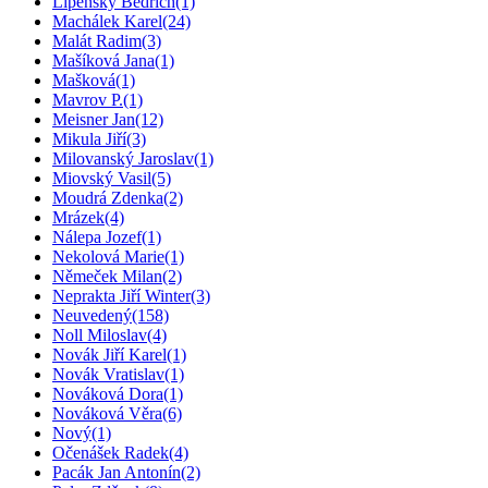
Lipenský Bedřich
(1)
Machálek Karel
(24)
Malát Radim
(3)
Mašíková Jana
(1)
Mašková
(1)
Mavrov P.
(1)
Meisner Jan
(12)
Mikula Jiří
(3)
Milovanský Jaroslav
(1)
Miovský Vasil
(5)
Moudrá Zdenka
(2)
Mrázek
(4)
Nálepa Jozef
(1)
Nekolová Marie
(1)
Němeček Milan
(2)
Neprakta Jiří Winter
(3)
Neuvedený
(158)
Noll Miloslav
(4)
Novák Jiří Karel
(1)
Novák Vratislav
(1)
Nováková Dora
(1)
Nováková Věra
(6)
Nový
(1)
Očenášek Radek
(4)
Pacák Jan Antonín
(2)