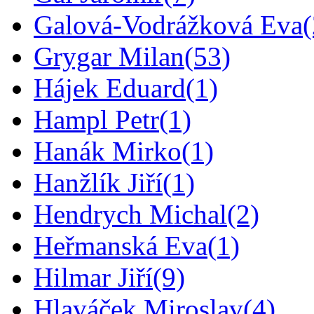
Galová-Vodrážková Eva
Grygar Milan
(53)
Hájek Eduard
(1)
Hampl Petr
(1)
Hanák Mirko
(1)
Hanžlík Jiří
(1)
Hendrych Michal
(2)
Heřmanská Eva
(1)
Hilmar Jiří
(9)
Hlaváček Miroslav
(4)