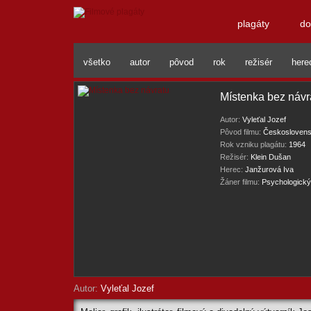
plagáty
do
všetko
autor
pôvod
rok
režisér
here
Místenka bez návr
Autor:
Vyleťal Jozef
Pôvod filmu:
Českosloven
Rok vzniku plagátu:
1964
Režisér:
Klein Dušan
Herec:
Janžurová Iva
Žáner filmu:
Psychologický
Autor:
Vyleťal Jozef