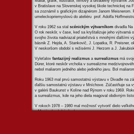
Maliar, grafik, ilustrátor, filmový a divadelný výtvarník 
v Bratislave na Slovenskej vysokej škole technickej na F
sa zoznámil s grafickým dizajnérom Janom Meisnerom. P
umeleckopriemyslovú do ateliéru prof. Adolfa Hoffmeistr
V roku 1962 sa stal
scénickým výtvarníkom
divadla Na 
O rok neskôr, v čase, keď sa kryštalizuje jeho výtvar
svojho života nadviazal priateľstvá s mnohými ďalšími v
básnik Z. Hejda, A. Stankovič, J. Lopatka, R. Preisner,
V neskoršom období s režisérmi J. Herzom a J. Jakubis
Vyleťalov
fantazijný realizmus
a
surrealizmus
má svoje
Dürer, ktoré neskôr vrcholia v surrealizme medzivojnového
nebol maliarom jedného alebo jediného javu. Bol maliarom
Roku 1963 mal prvú samostatnú výstavu v Divadle na zábr
ďalšiu samostatnú výstavu v Mníchove. Zúčastňuje sa v
v galérii Baukunst v Kolíne nad Rýnom v roku 1969. Ro
a surrealizmus, kde na jeho diela reagoval obdivným lis
V rokoch 1978 – 1980 mal možnosť vytvoriť dielo veľké
v Mariánskych Lázňach.
Okolo roku 1963 sa začal zaoberať propagačnou grafikou
Panna a netvor
bol ocenený
Striebornou plaketou na
plagát k Hitchckokovmu filmu
Vtáci
(1970), kde použil m