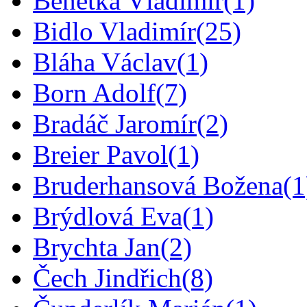
Benetka Vladimír
(1)
Bidlo Vladimír
(25)
Bláha Václav
(1)
Born Adolf
(7)
Bradáč Jaromír
(2)
Breier Pavol
(1)
Bruderhansová Božena
(1
Brýdlová Eva
(1)
Brychta Jan
(2)
Čech Jindřich
(8)