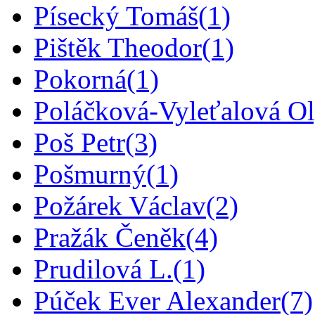
Písecký Tomáš
(1)
Pištěk Theodor
(1)
Pokorná
(1)
Poláčková-Vyleťalová O
Poš Petr
(3)
Pošmurný
(1)
Požárek Václav
(2)
Pražák Čeněk
(4)
Prudilová L.
(1)
Púček Ever Alexander
(7)