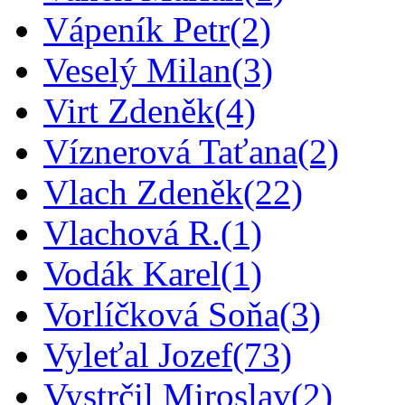
Vápeník Petr
(2)
Veselý Milan
(3)
Virt Zdeněk
(4)
Víznerová Taťana
(2)
Vlach Zdeněk
(22)
Vlachová R.
(1)
Vodák Karel
(1)
Vorlíčková Soňa
(3)
Vyleťal Jozef
(73)
Vystrčil Miroslav
(2)