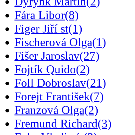
Dyrynk Martin
(2)
Fára Libor
(8)
Figer Jiří st
(1)
Fischerová Olga
(1)
Fišer Jaroslav
(27)
Fojtík Quido
(2)
Foll Dobroslav
(21)
Forejt František
(7)
Franzová Olga
(2)
Fremund Richard
(3)