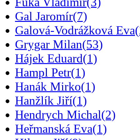
Fuka Vladimír
(3)
Gal Jaromír
(7)
Galová-Vodrážková Eva
Grygar Milan
(53)
Hájek Eduard
(1)
Hampl Petr
(1)
Hanák Mirko
(1)
Hanžlík Jiří
(1)
Hendrych Michal
(2)
Heřmanská Eva
(1)