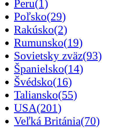
Peru
(1)
Poľsko
(29)
Rakúsko
(2)
Rumunsko
(19)
Sovietsky zväz
(93)
Španielsko
(14)
Švédsko
(16)
Taliansko
(55)
USA
(201)
Veľká Británia
(70)