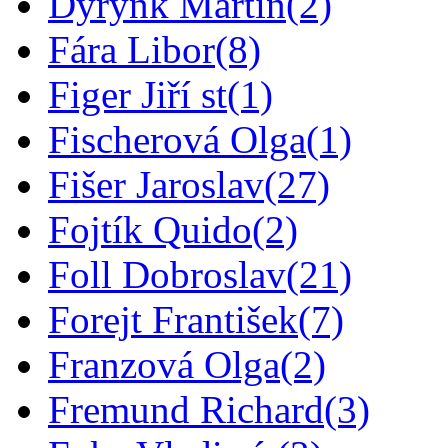
Dyrynk Martin
(2)
Fára Libor
(8)
Figer Jiří st
(1)
Fischerová Olga
(1)
Fišer Jaroslav
(27)
Fojtík Quido
(2)
Foll Dobroslav
(21)
Forejt František
(7)
Franzová Olga
(2)
Fremund Richard
(3)