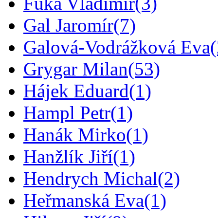
Fuka Vladimír
(3)
Gal Jaromír
(7)
Galová-Vodrážková Eva
Grygar Milan
(53)
Hájek Eduard
(1)
Hampl Petr
(1)
Hanák Mirko
(1)
Hanžlík Jiří
(1)
Hendrych Michal
(2)
Heřmanská Eva
(1)