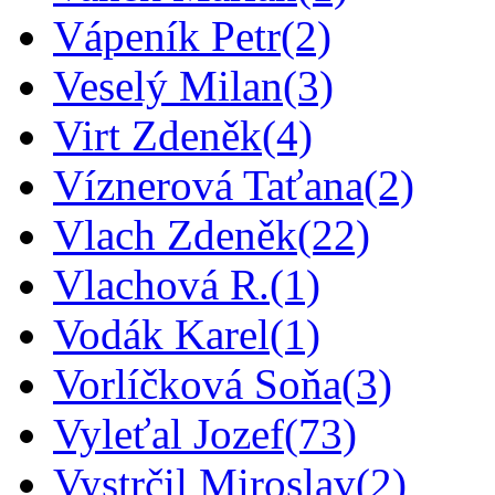
Vápeník Petr
(2)
Veselý Milan
(3)
Virt Zdeněk
(4)
Víznerová Taťana
(2)
Vlach Zdeněk
(22)
Vlachová R.
(1)
Vodák Karel
(1)
Vorlíčková Soňa
(3)
Vyleťal Jozef
(73)
Vystrčil Miroslav
(2)