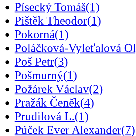
Písecký Tomáš
(1)
Pištěk Theodor
(1)
Pokorná
(1)
Poláčková-Vyleťalová O
Poš Petr
(3)
Pošmurný
(1)
Požárek Václav
(2)
Pražák Čeněk
(4)
Prudilová L.
(1)
Púček Ever Alexander
(7)