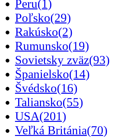
Peru
(1)
Poľsko
(29)
Rakúsko
(2)
Rumunsko
(19)
Sovietsky zväz
(93)
Španielsko
(14)
Švédsko
(16)
Taliansko
(55)
USA
(201)
Veľká Británia
(70)