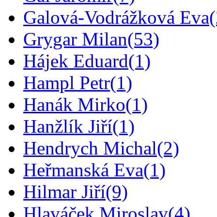
Galová-Vodrážková Eva
Grygar Milan
(53)
Hájek Eduard
(1)
Hampl Petr
(1)
Hanák Mirko
(1)
Hanžlík Jiří
(1)
Hendrych Michal
(2)
Heřmanská Eva
(1)
Hilmar Jiří
(9)
Hlaváček Miroslav
(4)