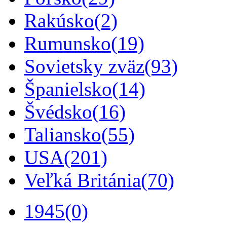
Rakúsko
(2)
Rumunsko
(19)
Sovietsky zväz
(93)
Španielsko
(14)
Švédsko
(16)
Taliansko
(55)
USA
(201)
Veľká Británia
(70)
1945
(0)