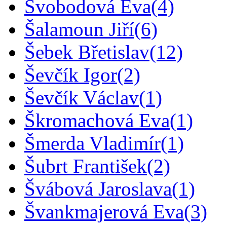
Svobodová Eva
(4)
Šalamoun Jiří
(6)
Šebek Břetislav
(12)
Ševčík Igor
(2)
Ševčík Václav
(1)
Škromachová Eva
(1)
Šmerda Vladimír
(1)
Šubrt František
(2)
Švábová Jaroslava
(1)
Švankmajerová Eva
(3)