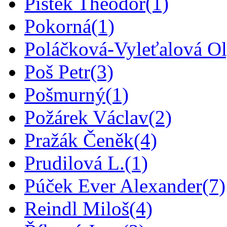
Pištěk Theodor
(1)
Pokorná
(1)
Poláčková-Vyleťalová O
Poš Petr
(3)
Pošmurný
(1)
Požárek Václav
(2)
Pražák Čeněk
(4)
Prudilová L.
(1)
Púček Ever Alexander
(7)
Reindl Miloš
(4)