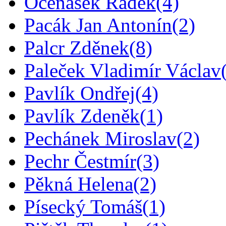
Očenášek Radek
(4)
Pacák Jan Antonín
(2)
Palcr Zděnek
(8)
Paleček Vladimír Václav
Pavlík Ondřej
(4)
Pavlík Zdeněk
(1)
Pechánek Miroslav
(2)
Pechr Čestmír
(3)
Pěkná Helena
(2)
Písecký Tomáš
(1)