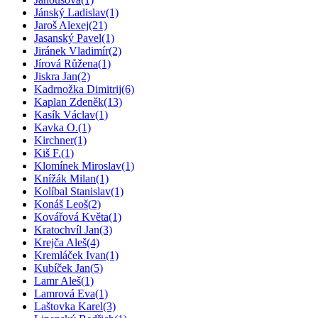
Jánský Ladislav
(1)
Jaroš Alexej
(21)
Jasanský Pavel
(1)
Jiránek Vladimír
(2)
Jírová Růžena
(1)
Jiskra Jan
(2)
Kadrnožka Dimitrij
(6)
Kaplan Zdeněk
(13)
Kasík Václav
(1)
Kavka O.
(1)
Kirchner
(1)
Kiš F.
(1)
Klomínek Miroslav
(1)
Knížák Milan
(1)
Kolíbal Stanislav
(1)
Konáš Leoš
(2)
Kovářová Květa
(1)
Kratochvíl Jan
(3)
Krejča Aleš
(4)
Kremláček Ivan
(1)
Kubíček Jan
(5)
Lamr Aleš
(1)
Lamrová Eva
(1)
Laštovka Karel
(3)