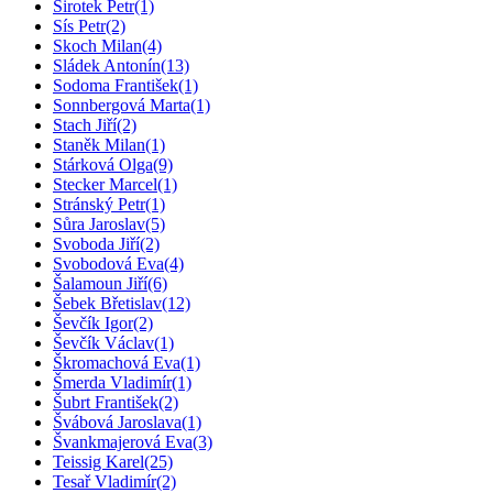
Sirotek Petr
(1)
Sís Petr
(2)
Skoch Milan
(4)
Sládek Antonín
(13)
Sodoma František
(1)
Sonnbergová Marta
(1)
Stach Jiří
(2)
Staněk Milan
(1)
Stárková Olga
(9)
Stecker Marcel
(1)
Stránský Petr
(1)
Sůra Jaroslav
(5)
Svoboda Jiří
(2)
Svobodová Eva
(4)
Šalamoun Jiří
(6)
Šebek Břetislav
(12)
Ševčík Igor
(2)
Ševčík Václav
(1)
Škromachová Eva
(1)
Šmerda Vladimír
(1)
Šubrt František
(2)
Švábová Jaroslava
(1)
Švankmajerová Eva
(3)
Teissig Karel
(25)
Tesař Vladimír
(2)