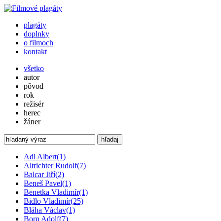
plagáty
doplnky
o filmoch
kontakt
všetko
autor
pôvod
rok
režisér
herec
žáner
hľadaj
Adl Albert
(1)
Altrichter Rudolf
(7)
Balcar Jiří
(2)
Beneš Pavel
(1)
Benetka Vladimír
(1)
Bidlo Vladimír
(25)
Bláha Václav
(1)
Born Adolf
(7)