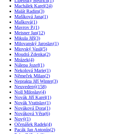
Lipenský Bedřich
(1)
Machálek Karel
(24)
Malát Radim
(3)
Mašíková Jana
(1)
Mašková
(1)
Mavrov P.
(1)
Meisner Jan
(12)
Mikula Jiří
(3)
Milovanský Jaroslav
(1)
Miovský Vasil
(5)
Moudrá Zdenka
(2)
Mrázek
(4)
Nálepa Jozef
(1)
Nekolová Marie
(1)
Němeček Milan
(2)
Neprakta Jiří Winter
(3)
Neuvedený
(158)
Noll Miloslav
(4)
Novák Jiří Karel
(1)
Novák Vratislav
(1)
Nováková Dora
(1)
Nováková Věra
(6)
Nový
(1)
Očenášek Radek
(4)
Pacák Jan Antonín
(2)