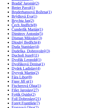
Bradáč Jaromír
(2)
Breier Pavol
(1)
Bruderhansová Božena
(1)
Brýdlová Eva
(1)
Brychta Jan
(2)
Čech Jindřich
(8)
Čunderlík Marián
(1)
Dimitrov Antonín
(5)
Disman Miloslav
(3)
Dlouhý Bedřich
(4)
Duda Stanislav
(4)
Dudeška, Dobrovolný
(3)
Duchoň Jozef
(11)
Dvořák Leopold
(1)
Dvořáková Denisa
(1)
Dydek Ladislav
(4)
Dyrynk Martin
(2)
Fára Libor
(8)
Figer Jiří st
(1)
Fischerová Olga
(1)
Fišer Jaroslav
(27)
Fojtík Quido
(2)
Foll Dobroslav
(21)
Forejt František
(7)
Franzová Olga
(2)