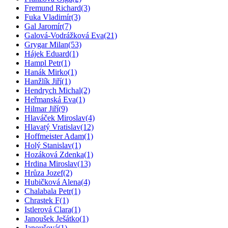
Fremund Richard
(3)
Fuka Vladimír
(3)
Gal Jaromír
(7)
Galová-Vodrážková Eva
(21)
Grygar Milan
(53)
Hájek Eduard
(1)
Hampl Petr
(1)
Hanák Mirko
(1)
Hanžlík Jiří
(1)
Hendrych Michal
(2)
Heřmanská Eva
(1)
Hilmar Jiří
(9)
Hlaváček Miroslav
(4)
Hlavatý Vratislav
(12)
Hoffmeister Adam
(1)
Holý Stanislav
(1)
Hozáková Zdenka
(1)
Hrdina Miroslav
(13)
Hrůza Jozef
(2)
Hubičková Alena
(4)
Chalabala Petr
(1)
Chrastek F
(1)
Istlerová Clara
(1)
Janoušek Ješátko
(1)
Janoušová
(1)