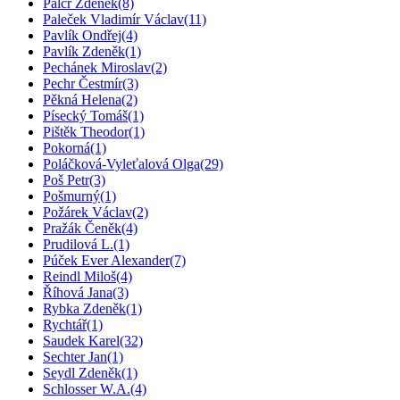
Palcr Zděnek
(8)
Paleček Vladimír Václav
(11)
Pavlík Ondřej
(4)
Pavlík Zdeněk
(1)
Pechánek Miroslav
(2)
Pechr Čestmír
(3)
Pěkná Helena
(2)
Písecký Tomáš
(1)
Pištěk Theodor
(1)
Pokorná
(1)
Poláčková-Vyleťalová Olga
(29)
Poš Petr
(3)
Pošmurný
(1)
Požárek Václav
(2)
Pražák Čeněk
(4)
Prudilová L.
(1)
Púček Ever Alexander
(7)
Reindl Miloš
(4)
Říhová Jana
(3)
Rybka Zdeněk
(1)
Rychtář
(1)
Saudek Karel
(32)
Sechter Jan
(1)
Seydl Zdeněk
(1)
Schlosser W.A.
(4)