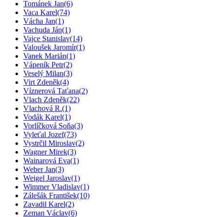
Tománek Jan
(6)
Vaca Karel
(74)
Vácha Jan
(1)
Vachuda Ján
(1)
Vajce Stanislav
(14)
Valoušek Jaromír
(1)
Vanek Marián
(1)
Vápeník Petr
(2)
Veselý Milan
(3)
Virt Zdeněk
(4)
Víznerová Taťana
(2)
Vlach Zdeněk
(22)
Vlachová R.
(1)
Vodák Karel
(1)
Vorlíčková Soňa
(3)
Vyleťal Jozef
(73)
Vystrčil Miroslav
(2)
Wagner Mirek
(3)
Wainarová Eva
(1)
Weber Jan
(3)
Weigel Jaroslav
(1)
Wimmer Vladislav
(1)
Zálešák František
(10)
Zavadil Karel
(2)
Zeman Václav
(6)