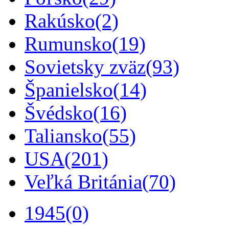
Rakúsko
(2)
Rumunsko
(19)
Sovietsky zväz
(93)
Španielsko
(14)
Švédsko
(16)
Taliansko
(55)
USA
(201)
Veľká Británia
(70)
1945
(0)