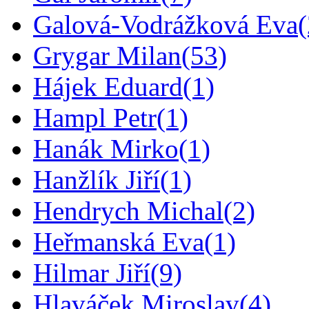
Galová-Vodrážková Eva
Grygar Milan
(53)
Hájek Eduard
(1)
Hampl Petr
(1)
Hanák Mirko
(1)
Hanžlík Jiří
(1)
Hendrych Michal
(2)
Heřmanská Eva
(1)
Hilmar Jiří
(9)
Hlaváček Miroslav
(4)