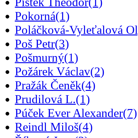
Pištěk Theodor
(1)
Pokorná
(1)
Poláčková-Vyleťalová O
Poš Petr
(3)
Pošmurný
(1)
Požárek Václav
(2)
Pražák Čeněk
(4)
Prudilová L.
(1)
Púček Ever Alexander
(7)
Reindl Miloš
(4)