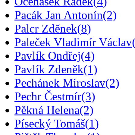
Očenášek Radek
(4)
Pacák Jan Antonín
(2)
Palcr Zděnek
(8)
Paleček Vladimír Václav
Pavlík Ondřej
(4)
Pavlík Zdeněk
(1)
Pechánek Miroslav
(2)
Pechr Čestmír
(3)
Pěkná Helena
(2)
Písecký Tomáš
(1)