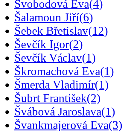
Svobodová Eva
(4)
Šalamoun Jiří
(6)
Šebek Břetislav
(12)
Ševčík Igor
(2)
Ševčík Václav
(1)
Škromachová Eva
(1)
Šmerda Vladimír
(1)
Šubrt František
(2)
Švábová Jaroslava
(1)
Švankmajerová Eva
(3)