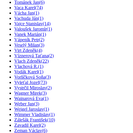
Tománek Jan
(6)
Vaca Karel
(74)
Vácha Jan
(1)
Vachuda Ján
(1)
Vajce Stanislav
(14)
Valoušek Jaromír
(1)
Vanek Marián
(1)
Vápeník Petr
(2)
Veselý Milan
(3)
Virt Zdeněk
(4)
Víznerová Taťana
(2)
Vlach Zdeněk
(22)
Vlachová R.
(1)
Vodák Karel
(1)
Vorlíčková Soňa
(3)
Vyleťal Jozef
(73)
Vystrčil Miroslav
(2)
Wagner Mirek
(3)
Wainarová Eva
(1)
Weber Jan
(3)
Weigel Jaroslav
(1)
Wimmer Vladislav
(1)
Zálešák František
(10)
Zavadil Karel
(2)
Zeman Václav
(6)