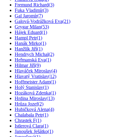
Fremund Richard
(3)
Fuka Vladimír
(3)
Gal Jaromír
(7)
Galová-Vodrážková Eva
(21)
Grygar Milan
(53)
Hájek Eduard
(1)
Hampl Petr
(1)
Hanák Mirko
(1)
Hanžlík Jiří
(1)
Hendrych Michal
(2)
Heřmanská Eva
(1)
Hilmar Jiří
(9)
Hlaváček Miroslav
(4)
Hlavatý Vratislav
(12)
Hoffmeister Adam
(1)
Holý Stanislav
(1)
Hozáková Zdenka
(1)
Hrdina Miroslav
(13)
Hrůza Jozef
(2)
Hubičková Alena
(4)
Chalabala Petr
(1)
Chrastek F
(1)
Istlerová Clara
(1)
Janoušek Ješátko
(1)
Janoušová
(1)