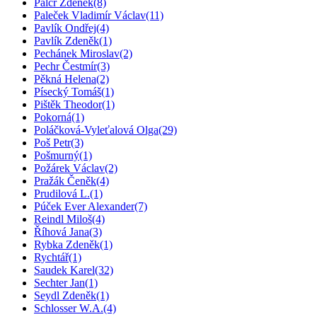
Palcr Zděnek
(8)
Paleček Vladimír Václav
(11)
Pavlík Ondřej
(4)
Pavlík Zdeněk
(1)
Pechánek Miroslav
(2)
Pechr Čestmír
(3)
Pěkná Helena
(2)
Písecký Tomáš
(1)
Pištěk Theodor
(1)
Pokorná
(1)
Poláčková-Vyleťalová Olga
(29)
Poš Petr
(3)
Pošmurný
(1)
Požárek Václav
(2)
Pražák Čeněk
(4)
Prudilová L.
(1)
Púček Ever Alexander
(7)
Reindl Miloš
(4)
Říhová Jana
(3)
Rybka Zdeněk
(1)
Rychtář
(1)
Saudek Karel
(32)
Sechter Jan
(1)
Seydl Zdeněk
(1)
Schlosser W.A.
(4)