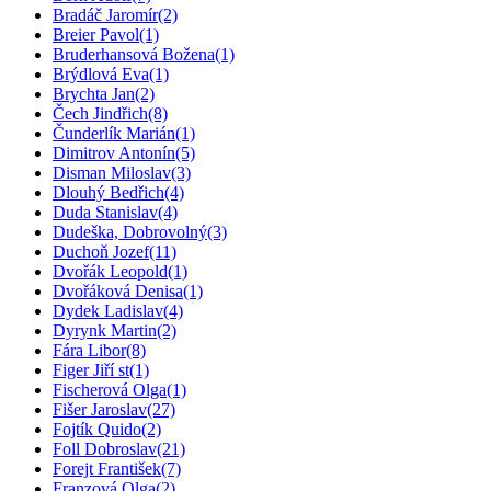
Bradáč Jaromír
(2)
Breier Pavol
(1)
Bruderhansová Božena
(1)
Brýdlová Eva
(1)
Brychta Jan
(2)
Čech Jindřich
(8)
Čunderlík Marián
(1)
Dimitrov Antonín
(5)
Disman Miloslav
(3)
Dlouhý Bedřich
(4)
Duda Stanislav
(4)
Dudeška, Dobrovolný
(3)
Duchoň Jozef
(11)
Dvořák Leopold
(1)
Dvořáková Denisa
(1)
Dydek Ladislav
(4)
Dyrynk Martin
(2)
Fára Libor
(8)
Figer Jiří st
(1)
Fischerová Olga
(1)
Fišer Jaroslav
(27)
Fojtík Quido
(2)
Foll Dobroslav
(21)
Forejt František
(7)
Franzová Olga
(2)