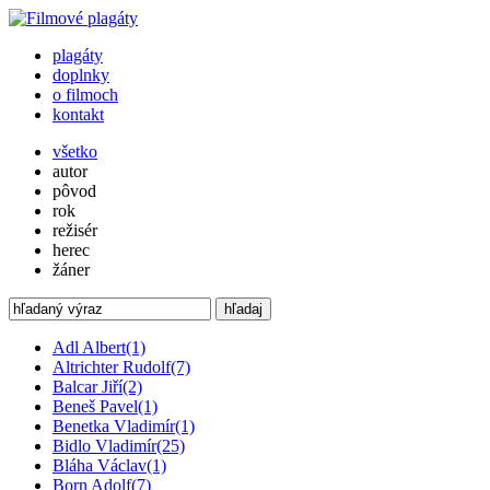
plagáty
doplnky
o filmoch
kontakt
všetko
autor
pôvod
rok
režisér
herec
žáner
hľadaj
Adl Albert
(1)
Altrichter Rudolf
(7)
Balcar Jiří
(2)
Beneš Pavel
(1)
Benetka Vladimír
(1)
Bidlo Vladimír
(25)
Bláha Václav
(1)
Born Adolf
(7)