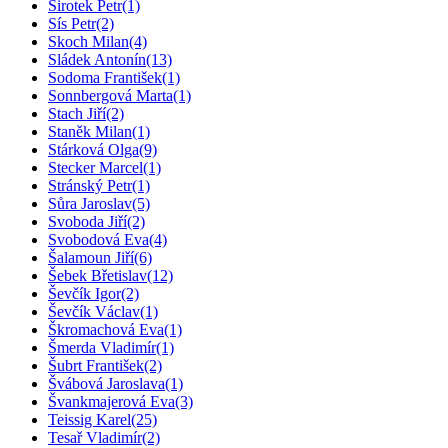
Sirotek Petr
(1)
Sís Petr
(2)
Skoch Milan
(4)
Sládek Antonín
(13)
Sodoma František
(1)
Sonnbergová Marta
(1)
Stach Jiří
(2)
Staněk Milan
(1)
Stárková Olga
(9)
Stecker Marcel
(1)
Stránský Petr
(1)
Sůra Jaroslav
(5)
Svoboda Jiří
(2)
Svobodová Eva
(4)
Šalamoun Jiří
(6)
Šebek Břetislav
(12)
Ševčík Igor
(2)
Ševčík Václav
(1)
Škromachová Eva
(1)
Šmerda Vladimír
(1)
Šubrt František
(2)
Švábová Jaroslava
(1)
Švankmajerová Eva
(3)
Teissig Karel
(25)
Tesař Vladimír
(2)