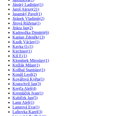
Jánský Ladislav
(1)
Jaroš Alexej
(21)
Jasanský Pavel
(1)
Jiránek Vladimír
(2)
Jírová Růžena
(1)
Jiskra Jan
(2)
Kadrnožka Dimitrij
(6)
Kaplan Zdeněk
(13)
Kasík Václav
(1)
Kavka O.
(1)
Kirchner
(1)
Kiš F.
(1)
Klomínek Miroslav
(1)
Knížák Milan
(1)
Kolíbal Stanislav
(1)
Konáš Leoš
(2)
Kovářová Květa
(1)
Kratochvíl Jan
(3)
Krejča Aleš
(4)
Kremláček Ivan
(1)
Kubíček Jan
(5)
Lamr Aleš
(1)
Lamrová Eva
(1)
Laštovka Karel
(3)