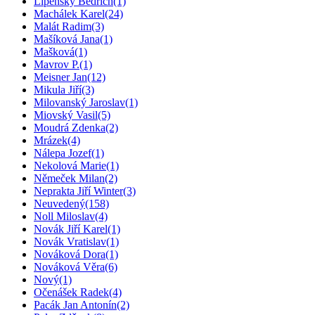
Lipenský Bedřich
(1)
Machálek Karel
(24)
Malát Radim
(3)
Mašíková Jana
(1)
Mašková
(1)
Mavrov P.
(1)
Meisner Jan
(12)
Mikula Jiří
(3)
Milovanský Jaroslav
(1)
Miovský Vasil
(5)
Moudrá Zdenka
(2)
Mrázek
(4)
Nálepa Jozef
(1)
Nekolová Marie
(1)
Němeček Milan
(2)
Neprakta Jiří Winter
(3)
Neuvedený
(158)
Noll Miloslav
(4)
Novák Jiří Karel
(1)
Novák Vratislav
(1)
Nováková Dora
(1)
Nováková Věra
(6)
Nový
(1)
Očenášek Radek
(4)
Pacák Jan Antonín
(2)