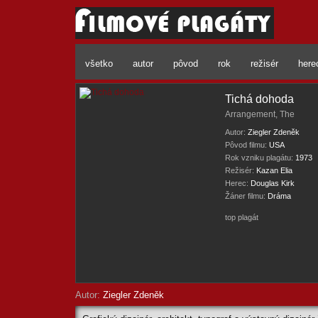
všetko
autor
pôvod
rok
režisér
here
Tichá dohoda
Arrangement, The
Autor:
Ziegler Zdeněk
Pôvod filmu:
USA
Rok vzniku plagátu:
1973
Režisér:
Kazan Elia
Herec:
Douglas Kirk
Žáner filmu:
Dráma
top plagát
Autor:
Ziegler Zdeněk