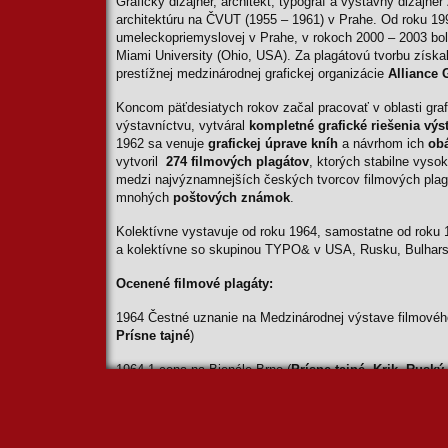
Grafický dizajnér, architekt, typograf a výstavný dizajné
architektúru na ČVUT (1955 – 1961) v Prahe. Od roku 19
umeleckopriemyslovej v Prahe, v rokoch 2000 – 2003 bo
Miami University (Ohio, USA). Za plagátovú tvorbu získ
prestížnej medzinárodnej grafickej organizácie
Alliance 
Koncom päťdesiatych rokov začal pracovať v oblasti graf
výstavníctvu, vytváral
kompletné grafické riešenia výs
1962 sa venuje
grafickej úprave kníh
a návrhom ich
ob
vytvoril
274 filmových plagátov
, ktorých stabilne vyso
medzi najvýznamnejších českých tvorcov filmových plag
mnohých
poštových známok
.
Kolektívne vystavuje od roku 1964, samostatne od roku 
a kolektívne so skupinou TYPO& v USA, Rusku, Bulhars
Ocenené filmové plagáty:
1964 Čestné uznanie na Medzinárodnej výstave filmového
Prísne tajné
)
1964 1.cena na Bienále Brno (
Prísne tajné
,
Krik
,
Ruský 
1964 Čestné uznanie Typomundus v Montreale (
Prísne t
1965 Strieborná medaila na Medzinárodnej súťaži plagát