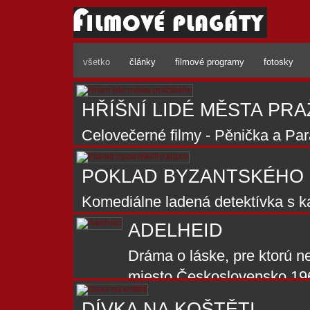
všetko
články
filmové programy
fotosky
HŘÍŠNÍ LIDÉ MĚSTA PR
Celovečerné filmy - Pěnička a Par
a Vražda v hotelu Excelsior z cykl
POKLAD BYZANTSKÉHO
Československo 1970 -1971. Hrajú
Josef Vinklář, František Filipovsk
Komediálne ladená detektívka s k
pomocou mladého dievčaťa pátra
ADELHEID
poklade,Československo 1966. Hraj
Dráma o láske, pre ktorú n
Jiří Sovák, Lubomír Lipský, Vladi
miesto,Československo 19
Lohniský, Ilja Prachař
Vostrčil, Jana Krupičková,
DÍVKA NA KOŠTĚTI