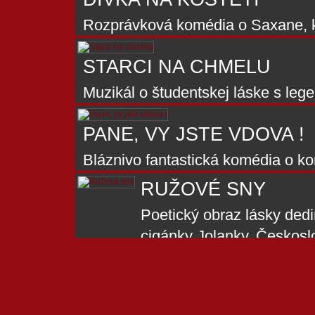
Willig, Karel Hábl, Zdeněk M
Rozprávková komédia o Saxane, kt
ľuďmi pred výsadami rozprávkový
STARCI NA CHMELU
Hrajú: Petra Černocká, Jan Hrušín
Michal Hejný, Jaromír Spal, Jana 
Muzikál o študentskej láske s leg
pesničkami,Československo 1964. 
PANE, VY JSTE VDOVA !
Pavlová, Miloš Zavadil, Irena Kač
Havelková, Vladimír Klos, Vladimí
Bláznivo fantastická komédia o k
Laufer....
niekoľkonásobnej transplantácii 
RUŽOVÉ SNY
Hrajú: Iva Janžurová, Jiří Sovák
Poetický obraz lásky ded
František Filipovský, Čestmír Řan
cigánky Jolanky, Českoslo
Bittová, Josef Hlinomaz,
Labuda, Milan Kiš, Václa
Króner.