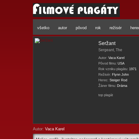
všetko
autor
pôvod
rok
režisér
here
Seržant
Sergeant, The
Autor:
Vaca Karel
Pôvod filmu:
USA
Rok vzniku plagátu:
1971
Režisér:
Flynn John
Herec:
Steiger Rod
Žáner filmu:
Dráma
top plagát
Autor:
Vaca Karel