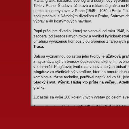
Maliar, grafik, ilustrátor, scénograf a kostýmový výtvarn
1989 v Prahe. Študoval úžitkovú a reklamnú grafiku na R
umeleckopriemyslovej v Prahe (1945 – 1950 u Emila Fill
spolupracoval s Národným divadlom v Prahe, Štátnym di
výprav a 40 kostýmových návrhov.
Popri práci pre divadlo, ktorej sa venoval od roku 1948
zaoberal od šesťdesiatych rokov a vynikol
lyrickoabstr
priťahujú vyváženou kompozíciou tvorenou z farebných p
Trasa.
Ďalšou významnou oblasťou jeho tvorby je
úžitková graf
z najuznávanejších tvorcov československého filmovéh
v zahraničí. Plagátovej tvorbe sa venoval celých tridsať
plagátov
zo všetkých výtvarníkov, ktorí sa tomuto druhu
kombinoval rôzne techniky, používal napríklad koláž, je
Sladký život
,
Výkrik
,
Hádaj kto príde na večeru
,
Adelh
grafiky.
Zúčastnil sa vyše 260 kolektívnych výstav po celom svete
Je zastúpený v zbierkach NG, UPM, GHMP, ČMVU, Národ
v Olomouci, Museum of Posters v Tokiu, Lords Gallery v
Listoweli v Írsku, Staatliches Museum v Mníchove, Mus
State University North Carolina a Richmond Gallery v US