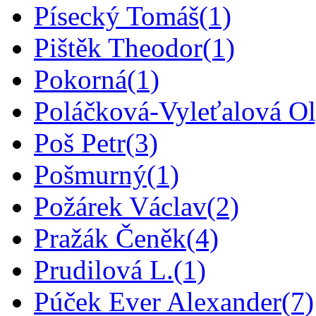
Písecký Tomáš
(1)
Pištěk Theodor
(1)
Pokorná
(1)
Poláčková-Vyleťalová O
Poš Petr
(3)
Pošmurný
(1)
Požárek Václav
(2)
Pražák Čeněk
(4)
Prudilová L.
(1)
Púček Ever Alexander
(7)