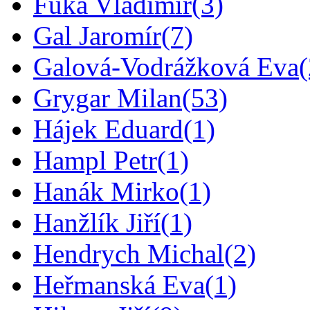
Fuka Vladimír
(3)
Gal Jaromír
(7)
Galová-Vodrážková Eva
Grygar Milan
(53)
Hájek Eduard
(1)
Hampl Petr
(1)
Hanák Mirko
(1)
Hanžlík Jiří
(1)
Hendrych Michal
(2)
Heřmanská Eva
(1)