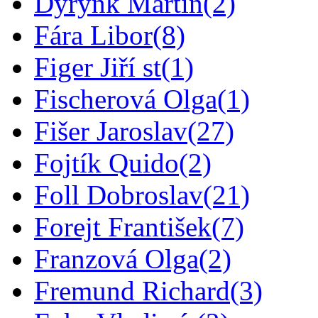
Dyrynk Martin
(2)
Fára Libor
(8)
Figer Jiří st
(1)
Fischerová Olga
(1)
Fišer Jaroslav
(27)
Fojtík Quido
(2)
Foll Dobroslav
(21)
Forejt František
(7)
Franzová Olga
(2)
Fremund Richard
(3)