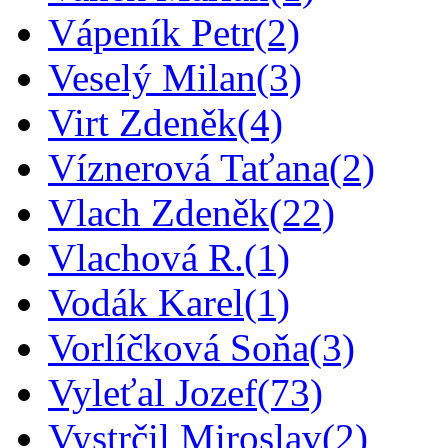
Vápeník Petr
(2)
Veselý Milan
(3)
Virt Zdeněk
(4)
Víznerová Taťana
(2)
Vlach Zdeněk
(22)
Vlachová R.
(1)
Vodák Karel
(1)
Vorlíčková Soňa
(3)
Vyleťal Jozef
(73)
Vystrčil Miroslav
(2)