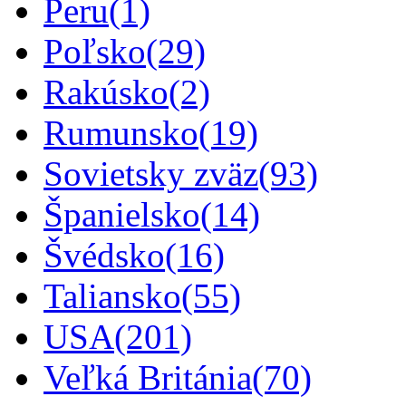
Peru
(1)
Poľsko
(29)
Rakúsko
(2)
Rumunsko
(19)
Sovietsky zväz
(93)
Španielsko
(14)
Švédsko
(16)
Taliansko
(55)
USA
(201)
Veľká Británia
(70)