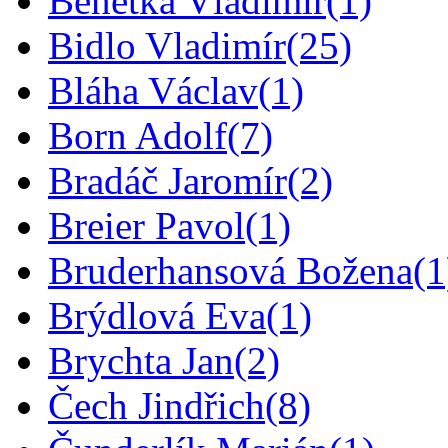
Benetka Vladimír
(1)
Bidlo Vladimír
(25)
Bláha Václav
(1)
Born Adolf
(7)
Bradáč Jaromír
(2)
Breier Pavol
(1)
Bruderhansová Božena
(1
Brýdlová Eva
(1)
Brychta Jan
(2)
Čech Jindřich
(8)