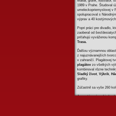
Maliar, grafik, ilustrátor
1989 v Prahe. Študoval úž
umeleckopriemyslovej v P
spolupracoval s Národným
výprav a 40 kostýmových
Popri práci pre divadlo, 
zaoberal od šesťdesiatyc
priťahujú vyváženou komp
Trasa.
Ďalšou významnou oblasť
z najuznávanejších tvor
v zahraničí. Plagátovej t
plagátov
zo všetkých výt
kombinoval rôzne techniky
Sladký život
,
Výkrik
,
Hád
grafiky.
Zúčastnil sa vyše 260 kol
Je zastúpený v zbierkac
v Olomouci, Museum of Po
Listoweli v Írsku, Staat
State University North C