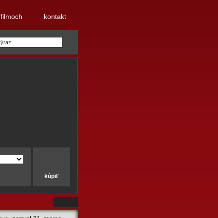
 filmoch
kontakt
kúpiť
Pôvod filmu:
Francúzsko