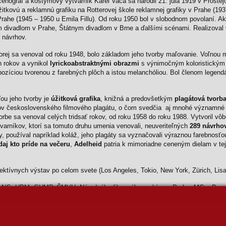
, scénograf a kostýmový výtvarník Karel Vaca sa narodil 21. júla 1919 v Proste
itkovú a reklamnú grafiku na Rotterovej škole reklamnej grafiky v Prahe (19
rahe (1945 – 1950 u Emila Fillu). Od roku 1950 bol v slobodnom povolaní. A
 divadlom v Prahe, Štátnym divadlom v Brne a ďalšími scénami. Realizoval
 návrhov.
ktorej sa venoval od roku 1948, bolo základom jeho tvorby maľovanie. Voľnou
h rokov a vynikol
lyrickoabstraktnými obrazmi
s výnimočným koloristickým 
ozíciou tvorenou z farebných plôch a istou melanchóliou. Bol členom legend
ou jeho tvorby je
úžitková grafika
, knižná a predovšetkým
plagátová tvorb
cov československého filmového plagátu, o čom svedčia aj mnohé významné 
vorbe sa venoval celých tridsať rokov, od roku 1958 do roku 1988. Vytvoril vô
varníkov, ktorí sa tomuto druhu umenia venovali, neuveriteľných
289 návrho
, používal napríklad koláž, jeho plagáty sa vyznačovali výraznou farebnosťo
aj kto príde na večeru
,
Adelheid
patria k mimoriadne ceneným dielam v tejt
ektívnych výstav po celom svete (Los Angeles, Tokio, New York, Zürich, Lisab
h NG, UPM, GHMP, ČMVU, Národného filmového archívu v Prahe, MG v Brn
sters v Tokiu, Lords Gallery v Londýne, Benecout Gallery v Liverpoole, Gal
liches Museum v Mníchove, Museum für Gestaltung v Zürichu, Museum of Mod
arolina a Richmond Gallery v USA.