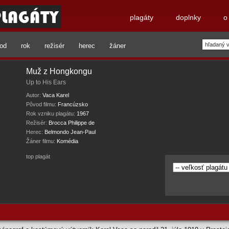
plagáty
doplnky
o
od
rok
režisér
herec
žáner
Muž z Hongkongu
Up to His Ears
Autor:
Vaca Karel
Pôvod filmu:
Francúzsko
Rok vzniku plagátu:
1967
Režisér:
Brocca Philippe de
Herec:
Belmondo Jean-Paul
Žáner filmu:
Komédia
top plagát