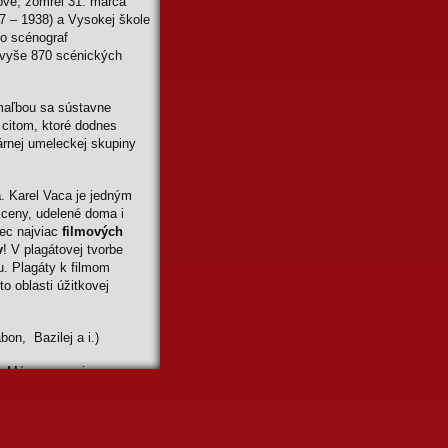
jove, zomrel 31. marca
37 – 1938) a Vysokej škole
ko scénograf
 vyše 870 scénických
 maľbou sa sústavne
citom, ktoré dodnes
árnej umeleckej skupiny
a
. Karel Vaca je jedným
ceny, udelené doma i
bec najviac
filmových
v
! V plagátovej tvorbe
u. Plagáty k filmom
o oblasti úžitkovej
on, Bazilej a i.)
e, Múzea umenia
lery Michael O´Connor v
ern Art v New Yorku
,